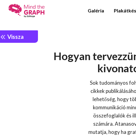
Galéria
Plakátkés
Vissza
Hogyan tervezzün
kivonat
Sok tudományos foly
cikkek publikálásáho
lehetőség, hogy tö
kommunikáció minde
összefoglalók és i
számára. Atanasov
mutatja, hogy ha graf