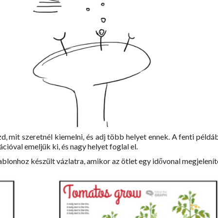
, mit szeretnél kiemelni, és adj több helyet ennek. A fenti példá
ióval emeljük ki, és nagy helyet foglal el.
blonhoz készült vázlatra, amikor az ötlet egy idővonal megjelenít