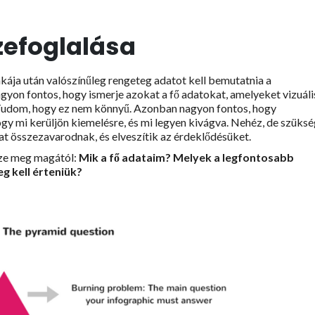
zefoglalása
ája után valószínűleg rengeteg adatot kell bemutatnia a
yon fontos, hogy ismerje azokat a fő adatokat, amelyeket vizuáli
Tudom, hogy ez nem könnyű. Azonban nagyon fontos, hogy
ogy mi kerüljön kiemelésre, és mi legyen kivágva. Nehéz, de szüksé
dat összezavarodnak, és elveszítik az érdeklődésüket.
zze meg magától:
Mik a fő adataim? Melyek a legfontosabb
g kell érteniük?