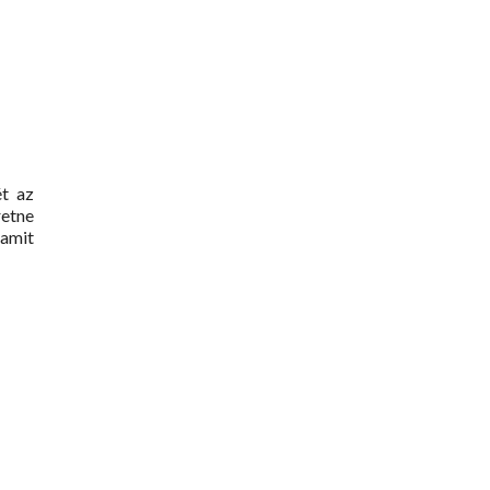
ét az
retne
 amit