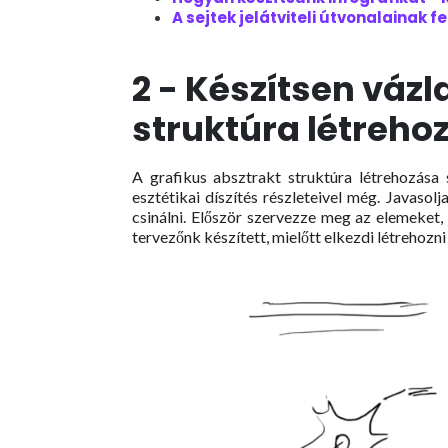
A sejtek jelátviteli útvonalainak f
2 - Készítsen vázl
struktúra létreho
A grafikus absztrakt struktúra létrehozása 
esztétikai díszítés részleteivel még. Javasol
csinálni. Először szervezze meg az elemeket
tervezőnk készített, mielőtt elkezdi létrehozni