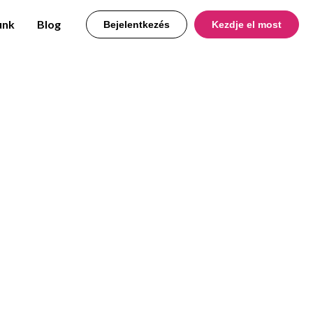
unk
Blog
Bejelentkezés
Kezdje el most