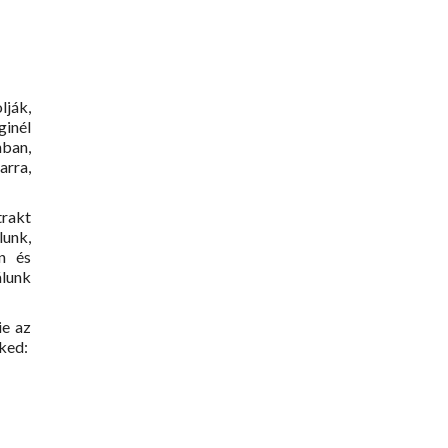
lják,
inél
nban,
arra,
rakt
lunk,
n és
álunk
ie az
eked: