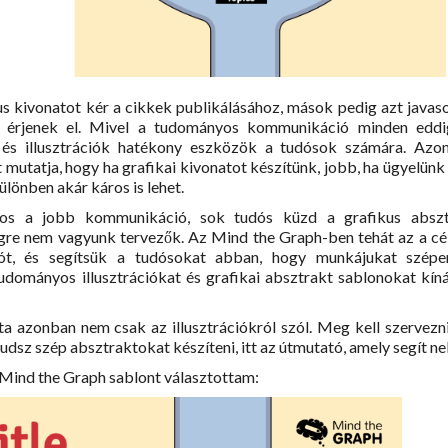
s kivonatot kér a cikkek publikálásához, mások pedig azt javaso
 érjenek el. Mivel a tudományos kommunikáció minden eddig
k és illusztrációk hatékony eszközök a tudósok számára. Azo
zt mutatja, hogy ha grafikai kivonatot készítünk, jobb, ha ügyelünk 
lönben akár káros is lehet.
tos a jobb kommunikáció, sok tudós küzd a grafikus abszt
égre nem vagyunk tervezők. Az Mind the Graph-ben tehát az a cé
ót, és segítsük a tudósokat abban, hogy munkájukat szépe
udományos illusztrációkat és grafikai absztrakt sablonokat kín
a azonban nem csak az illusztrációkról szól. Meg kell szervezn
tudsz szép absztraktokat készíteni, itt az útmutató, amely segít n
Mind the Graph sablont választottam: