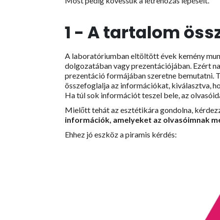
Most pedig kövessük a létrehozás lépéseit.
1 - A tartalom öss
A laboratóriumban eltöltött évek kemény munk
dolgozatában vagy prezentációjában. Ezért nag
prezentáció formájában szeretne bemutatni. 
összefoglalja az információkat, kiválasztva, h
Ha túl sok információt teszel bele, az olvasói
Mielőtt tehát az esztétikára gondolna, kérde
információk, amelyeket az olvasóimnak me
Ehhez jó eszköz a piramis kérdés: