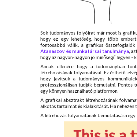
Sok tudományos folyóirat már most is grafiku
hogy ez egy lehetőség, hogy több embert
fontosabbá válik, a grafikus összefoglaló
Atanaszov és munkatársai tanulmánya
, a
hogy az nagyon-nagyon jó minőségű legyen - kü
Annak ellenére, hogy a tudományban fon
létrehozásának folyamatával. Ez érthető, elv
hogy javítsuk a tudományos kommunikáci
professzionálisan tudják bemutatni. Pontos t
egy könnyen használható platformon.
A grafikai absztrakt létrehozásának folyamat
alkotás tartalmát és kialakítását. Ha nehezen 
A létrehozás folyamatának bemutatására egy 