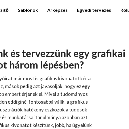
zítő
Sablonok
Árképzés
Egyedi tervezés
Ról
k és tervezzünk egy grafikai
ot három lépésben?
óirat már most is grafikus kivonatot kér a
z, mások pedig azt javasolják, hogy ez egy
bb embert érjenek el. Mivel a tudományos
n eddiginél fontosabbá válik, a grafikus
llusztrációk hatékony eszközök a tudósok
 és munkatársai tanulmánya azonban azt
ikus kivonatot készítünk, jobb, ha ügyelünk