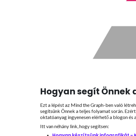
Hogyan segít Önnek a
Ezt a lépést az Mind the Graph-ben való létre
segítsünk Önnek a teljes folyamat során. Ezé
oktatóanyag ingyenesen elérhető a blogon és 
Itt van néhány link, hogy segítsen:
Hogyan készítsünk infografikát 