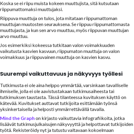
Koska se ei riipu muista kokeen muuttujista, sitä kutsutaan
riippumattomaksi muuttujaksi.
Riippuva muuttuja on tulos, jota mitataan riippumattoman
muuttujan muutosten seurauksena. Se riippuu riippumattomasta
muuttujasta, ja kun sen arvo muuttuu, myös riippuvan muuttujan
arvo muuttuu.
Jos esimerkiksi kokeessa tutkitaan valon voimakkuuden
vaikutusta kasvien kasvuun, riippumaton muuttuja on valon
voimakkuus ja riippuvainen muuttuja on kasvien kasvu.
Suurempi vaikuttavuus ja näkyvyys työllesi
Tutkimusta ei ole aina helppo ymmärtää, varsinkaan tavalliselle
ihmiselle, jolla ei ole aavistustakaan tutkimusaiheesta tai
tutkimuksen taustasta. Tässä tilanteessa kuvituksen käyttö on
kätevää. Kuvitukset auttavat tutkijoita esittämään työnsä
yksinkertaisella ja helposti ymmärrettävällä tavalla.
Mind the Graph
on kirjasto vaikuttavia infografiikoita, jotka
lisäävät tutkimusjulkaisujen näkyvyyttä ja helpottavat tutkijoiden
työtä. Rekisteröidy nyt ja tutustu valtavaan kokoelmaan