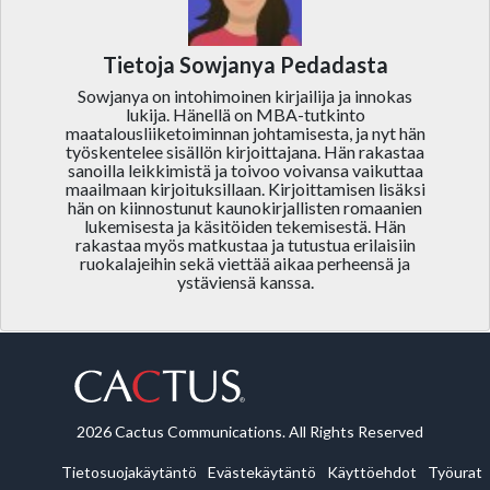
Tietoja Sowjanya Pedadasta
Sowjanya on intohimoinen kirjailija ja innokas
lukija. Hänellä on MBA-tutkinto
maatalousliiketoiminnan johtamisesta, ja nyt hän
työskentelee sisällön kirjoittajana. Hän rakastaa
sanoilla leikkimistä ja toivoo voivansa vaikuttaa
maailmaan kirjoituksillaan. Kirjoittamisen lisäksi
hän on kiinnostunut kaunokirjallisten romaanien
lukemisesta ja käsitöiden tekemisestä. Hän
rakastaa myös matkustaa ja tutustua erilaisiin
ruokalajeihin sekä viettää aikaa perheensä ja
ystäviensä kanssa.
2026 Cactus Communications. All Rights Reserved
Tietosuojakäytäntö
Evästekäytäntö
Käyttöehdot
Työurat