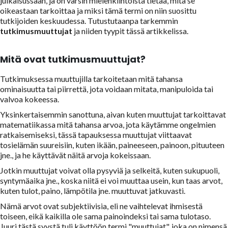
julkaisussaan, ja on varsin mielenkiintoista tietää, mitä se
oikeastaan tarkoittaa ja miksi tämä termi on niin suosittu
tutkijoiden keskuudessa. Tutustutaanpa tarkemmin
tutkimusmuuttujat
ja niiden tyypit tässä artikkelissa.
Mitä ovat tutkimusmuuttujat?
Tutkimuksessa muuttujilla tarkoitetaan mitä tahansa
ominaisuutta tai piirrettä, jota voidaan mitata, manipuloida tai
valvoa kokeessa.
Yksinkertaisemmin sanottuna, aivan kuten muuttujat tarkoittavat
matematiikassa mitä tahansa arvoa, jota käytämme ongelmien
ratkaisemiseksi, tässä tapauksessa muuttujat viittaavat
tosielämän suureisiin, kuten ikään, paineeseen, painoon, pituuteen
jne., ja he käyttävät näitä arvoja kokeissaan.
Jotkin muuttujat voivat olla pysyviä ja selkeitä, kuten sukupuoli,
syntymäaika jne., koska niitä ei voi muuttaa usein, kun taas arvot,
kuten tulot, paino, lämpötila jne. muuttuvat jatkuvasti.
Nämä arvot ovat subjektiivisia, eli ne vaihtelevat ihmisestä
toiseen, eikä kaikilla ole sama painoindeksi tai sama tulotaso.
Juuri tästä syystä tuli käyttöön termi "muuttujat", joka on nimensä