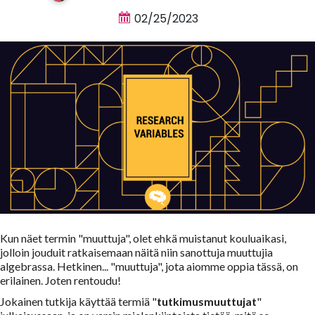
02/25/2023
Kun näet termin "muuttuja", olet ehkä muistanut kouluaikasi,
jolloin jouduit ratkaisemaan näitä niin sanottuja muuttujia
algebrassa. Hetkinen... "muuttuja", jota aiomme oppia tässä, on
erilainen. Joten rentoudu!
Jokainen tutkija käyttää termiä "
tutkimusmuuttujat
"