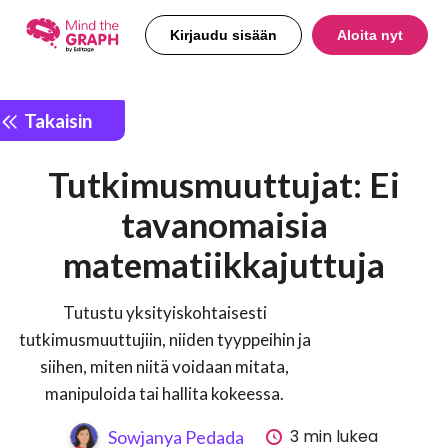
Kirjaudu sisään
Aloita nyt
Takaisin
Tutkimusmuuttujat: Ei
tavanomaisia
matematiikkajuttuja
Tutustu yksityiskohtaisesti
tutkimusmuuttujiin, niiden tyyppeihin ja
siihen, miten niitä voidaan mitata,
manipuloida tai hallita kokeessa.
3 min lukea
Sowjanya Pedada