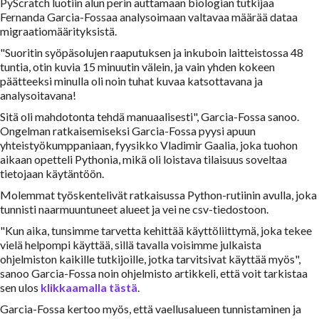
PyScratch luotiin alun perin auttamaan biologian tutkijaa
Fernanda Garcia-Fossaa analysoimaan valtavaa määrää dataa
migraatiomäärityksistä.
"Suoritin syöpäsolujen raaputuksen ja inkuboin laitteistossa 48
tuntia, otin kuvia 15 minuutin välein, ja vain yhden kokeen
päätteeksi minulla oli noin tuhat kuvaa katsottavana ja
analysoitavana!
Sitä oli mahdotonta tehdä manuaalisesti", Garcia-Fossa sanoo.
Ongelman ratkaisemiseksi Garcia-Fossa pyysi apuun
yhteistyökumppaniaan, fyysikko Vladimir Gaalia, joka tuohon
aikaan opetteli Pythonia, mikä oli loistava tilaisuus soveltaa
tietojaan käytäntöön.
Molemmat työskentelivät ratkaisussa Python-rutiinin avulla, joka
tunnisti naarmuuntuneet alueet ja vei ne csv-tiedostoon.
"Kun aika, tunsimme tarvetta kehittää käyttöliittymä, joka tekee
vielä helpompi käyttää, sillä tavalla voisimme julkaista
ohjelmiston kaikille tutkijoille, jotka tarvitsivat käyttää myös",
sanoo Garcia-Fossa noin ohjelmisto artikkeli, että voit tarkistaa
sen ulos
klikkaamalla tästä
.
Garcia-Fossa kertoo myös, että vaellusalueen tunnistaminen ja