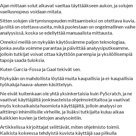
Ajan mittaan solut alkavat vaeltaa täyttääkseen aukon, ja solujen
vaellusnopeus voidaan mitata.
Sitten solujen siirtymisnopeuden mittaamiseksi on otettava kuvia,
ja niitä on otettava useita, mikä puolestaan on ongelmallinen vaihe
analyysissä, koska se edellyttää manuaalista mittausta.
Onneksi meillä on nykyään käytössämme paljon teknologiaa,
jonka avulla voimme parantaa ja päivittää analyysiputkeamme,
jolloin tutkijat voivat ottaa käyttöön parempia ja yksilöllisempiä
tapoja saada tuloksia.
Kuten Garcia-Fossa ja Gaal tekivät sen.
Nykyään on mahdollista löytää muita kaupallisia ja ei-kaupallisia
työkaluja haava-alueen käsittelyyn.
Ne eivät kuitenkaan ole yhtä yksinkertaisia kuin PyScratch, ja ne
vaativat käyttäjältä jonkinasteista ohjelmointitaitoa ja vaativat
myös kokoaikaista huomiota käyttäjältä, jolloin analyysi on
alttiimpi inhimillisille virheille, ja lisäksi tutkijalta kuluu aikaa
kaikkien kuvien ja tietojen analysointiin.
Artikkelissa kirjoittajat selittävät, miten ohjelmisto toimii.
Kaikista kokeessa tehdyistä kuvista käyttäjä saa pilkulla