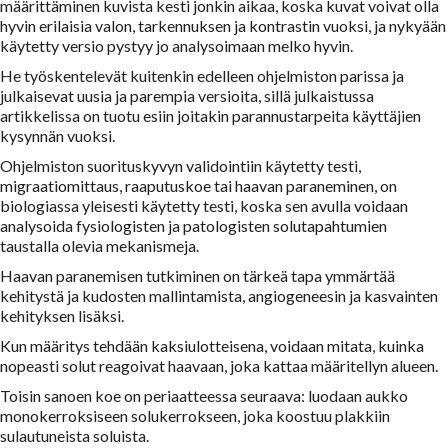
määrittäminen kuvista kesti jonkin aikaa, koska kuvat voivat olla
hyvin erilaisia valon, tarkennuksen ja kontrastin vuoksi, ja nykyään
käytetty versio pystyy jo analysoimaan melko hyvin.
He työskentelevät kuitenkin edelleen ohjelmiston parissa ja
julkaisevat uusia ja parempia versioita, sillä julkaistussa
artikkelissa on tuotu esiin joitakin parannustarpeita käyttäjien
kysynnän vuoksi.
Ohjelmiston suorituskyvyn validointiin käytetty testi,
migraatiomittaus, raaputuskoe tai haavan paraneminen, on
biologiassa yleisesti käytetty testi, koska sen avulla voidaan
analysoida fysiologisten ja patologisten solutapahtumien
taustalla olevia mekanismeja.
Haavan paranemisen tutkiminen on tärkeä tapa ymmärtää
kehitystä ja kudosten mallintamista, angiogeneesin ja kasvainten
kehityksen lisäksi.
Kun määritys tehdään kaksiulotteisena, voidaan mitata, kuinka
nopeasti solut reagoivat haavaan, joka kattaa määritellyn alueen.
Toisin sanoen koe on periaatteessa seuraava: luodaan aukko
monokerroksiseen solukerrokseen, joka koostuu plakkiin
sulautuneista soluista.