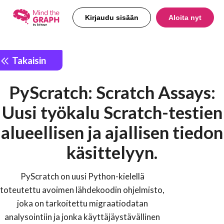
Kirjaudu sisään
Aloita nyt
Takaisin
PyScratch: Scratch Assays:
Uusi työkalu Scratch-testien
alueellisen ja ajallisen tiedon
käsittelyyn.
PyScratch on uusi Python-kielellä
toteutettu avoimen lähdekoodin ohjelmisto,
joka on tarkoitettu migraatiodatan
analysointiin ja jonka käyttäjäystävällinen