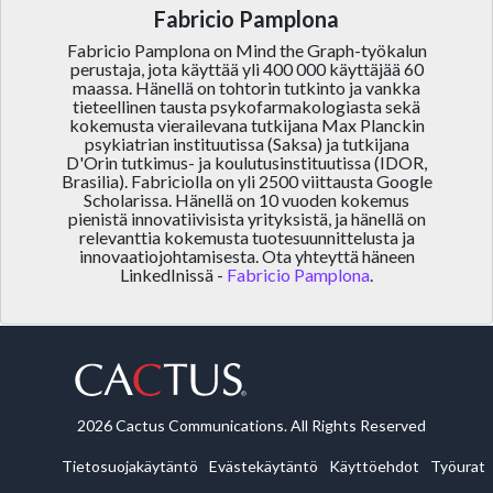
Fabricio Pamplona
Fabricio Pamplona on Mind the Graph-työkalun
perustaja, jota käyttää yli 400 000 käyttäjää 60
maassa. Hänellä on tohtorin tutkinto ja vankka
tieteellinen tausta psykofarmakologiasta sekä
kokemusta vierailevana tutkijana Max Planckin
psykiatrian instituutissa (Saksa) ja tutkijana
D'Orin tutkimus- ja koulutusinstituutissa (IDOR,
Brasilia). Fabriciolla on yli 2500 viittausta Google
Scholarissa. Hänellä on 10 vuoden kokemus
pienistä innovatiivisista yrityksistä, ja hänellä on
relevanttia kokemusta tuotesuunnittelusta ja
innovaatiojohtamisesta. Ota yhteyttä häneen
LinkedInissä -
Fabricio Pamplona
.
2026 Cactus Communications. All Rights Reserved
Tietosuojakäytäntö
Evästekäytäntö
Käyttöehdot
Työurat