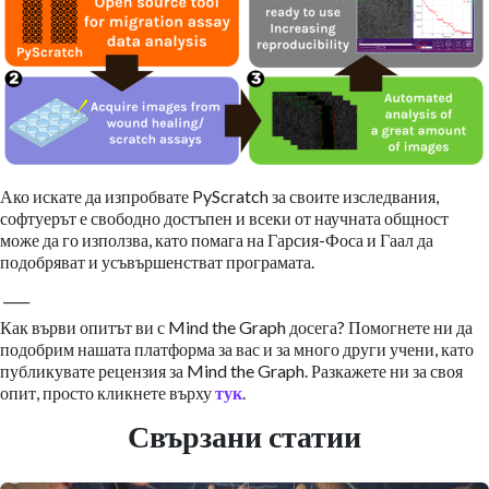
Ако искате да изпробвате PyScratch за своите изследвания,
софтуерът е свободно достъпен и всеки от научната общност
може да го използва, като помага на Гарсия-Фоса и Гаал да
подобряват и усъвършенстват програмата.
____
Как върви опитът ви с Mind the Graph досега? Помогнете ни да
подобрим нашата платформа за вас и за много други учени, като
публикувате рецензия за Mind the Graph. Разкажете ни за своя
опит, просто кликнете върху
тук
.
Свързани статии