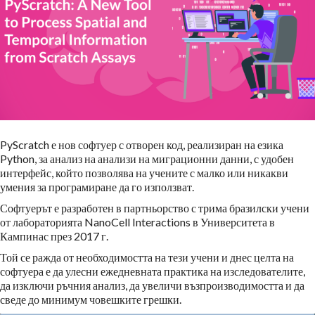
PyScratch е нов софтуер с отворен код, реализиран на езика
Python, за анализ на анализи на миграционни данни, с удобен
интерфейс, който позволява на учените с малко или никакви
умения за програмиране да го използват.
Софтуерът е разработен в партньорство с трима бразилски учени
от лабораторията NanoCell Interactions в Университета в
Кампинас през 2017 г.
Той се ражда от необходимостта на тези учени и днес целта на
софтуера е да улесни ежедневната практика на изследователите,
да изключи ръчния анализ, да увеличи възпроизводимостта и да
сведе до минимум човешките грешки.