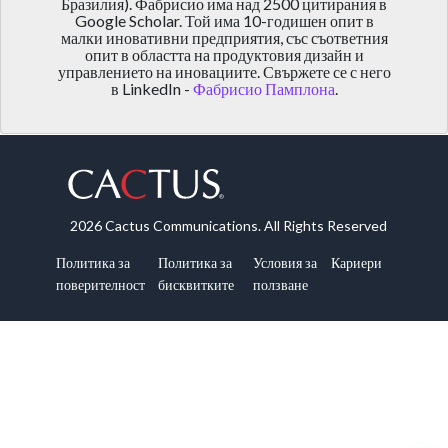
Бразилия). Фабрисио има над 2500 цитирания в
Google Scholar. Той има 10-годишен опит в
малки иновативни предприятия, със съответния
опит в областта на продуктовия дизайн и
управлението на иновациите. Свържете се с него
в LinkedIn -
Фабрисио Памплона
.
2026 Cactus Communications. All Rights Reserved
Политика за
Политика за
Условия за
Кариери
поверителност
бисквитките
ползване