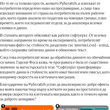
Но те не са толкова прости, колкото PyScratch, и изискват от
потребителя определено ниво на програмиране, а също така
изискват внимание от страна на потребителя на пълен работен
ден, което прави анализа по-податлив на човешки грешки, плюс
времето, което изследователят отделя, за да анализира всички
снимки и данни.
В статията авторите обясняват как работи софтуерът. От всички
снимки, направени по време на експеримента, потребителят
получава файл със стойности, разделени със запетая (.cvs) - изход,
който съхранява таблични данни в обикновен текст.
След това потребителят може да обработва данните по обичайния
си начин. Гарсия-Фоса казва, че програмата е била от съществено
значение за магистърската ѝ теза: "Софтуерът трансформира
входните данни в стойности, които имат биологичен смисъл, като
например скоростта на клетъчната миграция.
Благодарение на PyScratch успях да анализирам по-добре ефекта
на моята наночастица върху клетките на рака на простатата и да
измеря скоростта на клетъчната миграция, както и точното време
за доброто затваряне."