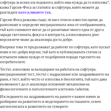
софтуера за всеки изследовател, който има нужда да го използва",
казва Гарсия-Фоса за статията за софтуера, която можете да
разгледате
като кликнете тук
.
Гарсия-Фоса разказва също, че им е отнело известно време да
разпознаят и определят миграционната зона от изображенията,
тъй като снимките могат да се различават много една от друга
заради светлината, фокуса и контраста, а използваната днес
версия вече може да анализира доста добре.
Въпреки това те продължават да работят по софтуера, като пускат
нови и по-добри версии, тъй като в публикуваната статия са
изтъкнати някои нужди от подобрения поради търсенето на
потребителите.
Тестът, използван за валидиране на работата на софтуера,
миграционният тест, тестът с надраскване или заздравяването на
рани, е тест, който често се използва в биологията, тъй като дава
възможност да се анализира основният механизъм на
физиологичните и патологичните клетъчни събития.
Изследването на заздравяването на раните е важен начин за
разбиране на развитието и моделирането на тъканите, освен
ангиогенезата и развитието на туморите.