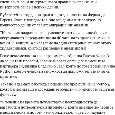
специализирани инструменти за правилно извличане и
интерпретиране на всички данни.
PyScratch е създаден за пръв път, за да помогне на Фернанда
Гарсия-Фоса, изследовател-биолог, да анализира огромно
количество данни от своите миграционни анализи.
"Извърших надраскване на раковите клетки и ги инкубирах в
оборудването в продължение на 48 часа, като правех снимки на
всеки 15 минути, а в края само на един експеримент имах около
хиляда снимки, които да разгледам и анализирам!
Беше невъзможно да го направим ръчно", казва Гарсия-Фоса. За
да реши този проблем, Гарсия-Фоса се обръща за помощ към
партньора си, физика Владимир Гаал, който по това време изучава
Python, което е чудесна възможност да приложи тези знания на
практика.
Така че и двамата работеха в решението чрез рутина на Python,
която разпознаваше надрасканите области и ги експортираше във
файл csv.
"С течение на времето почувствахме необходимостта да
разработим потребителски интерфейс, който да е още по-лесен за
използване, като по този начин бихме могли да публикуваме