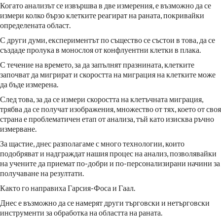
Когато анализът се извършва в две измерения, е възможно да се
измери колко бързо клетките реагират на раната, покривайки
определената област.
С други думи, експериментът по същество се състои в това, да се
създаде пролука в монослоя от конфлуентни клетки в плака.
С течение на времето, за да запълнят празнината, клетките
започват да мигрират и скоростта на миграция на клетките може
да бъде измерена.
След това, за да се измери скоростта на клетъчната миграция,
трябва да се получат изображения, множество от тях, което от своя
страна е проблематичен етап от анализа, тъй като изисква ръчно
измерване.
За щастие, днес разполагаме с много технологии, които
подобряват и надграждат нашия процес на анализ, позволявайки
на учените да приемат по-добри и по-персонализирани начини за
получаване на резултати.
Както го направиха Гарсия-Фоса и Гаал.
Днес е възможно да се намерят други търговски и нетърговски
инструменти за обработка на областта на раната.