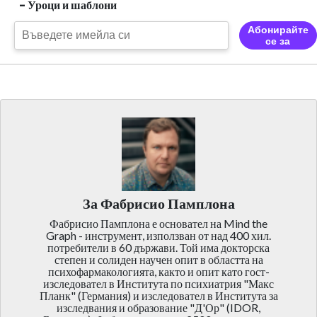
- Уроци и шаблони
Абонирайте
се за
За Фабрисио Памплона
Фабрисио Памплона е основател на Mind the
Graph - инструмент, използван от над 400 хил.
потребители в 60 държави. Той има докторска
степен и солиден научен опит в областта на
психофармакологията, както и опит като гост-
изследовател в Института по психиатрия "Макс
Планк" (Германия) и изследовател в Института за
изследвания и образование "Д'Ор" (IDOR,