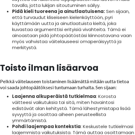
tavalla, jotta lukijan sitoutuminen säilyy.
Pidä kieli tuoreena ja ainutlaatuisena:
Sen sijaan,
että turvaudut kliseiseen kielenkäyttöön, pyri
käyttämään uutta ja ainutlaatuista kieltä, joka
kuvastaa argumenttisi erityisiä vivahteita. Tämä ei
ainoastaan pidä johtopäätöstäsi kiinnostavana vaan
myös vahvistaa väitelauseesi omaperäisyyttä ja
merkitystä.
Toisto ilman lisäarvoa
Pelkkä väitelauseen toistaminen lisäämättä mitään uutta tietoa
voi saada johtopäätöksesi tuntumaan turhalta. Sen sijaan:
Laajenna alkuperäistä tutkielmaa
: Korosta
väitteesi vaikutuksia tai sitä, miten havaintosi
edistävät alan kehitystä. Tämä lähestymistapa lisää
syvyyttä ja osoittaa aiheen perusteellista
ymmärtämistä.
Pohdi laajempaa kontekstia
: Keskustele tutkielmasi
laajemmista vaikutuksista. Tämä auttaa osoittamaan