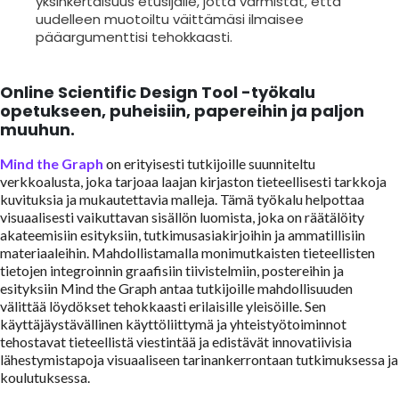
yksinkertaisuus etusijalle, jotta varmistat, että
uudelleen muotoiltu väittämäsi ilmaisee
pääargumenttisi tehokkaasti.
Online Scientific Design Tool -työkalu
opetukseen, puheisiin, papereihin ja paljon
muuhun.
Mind the Graph
on erityisesti tutkijoille suunniteltu
verkkoalusta, joka tarjoaa laajan kirjaston tieteellisesti tarkkoja
kuvituksia ja mukautettavia malleja. Tämä työkalu helpottaa
visuaalisesti vaikuttavan sisällön luomista, joka on räätälöity
akateemisiin esityksiin, tutkimusasiakirjoihin ja ammatillisiin
materiaaleihin. Mahdollistamalla monimutkaisten tieteellisten
tietojen integroinnin graafisiin tiivistelmiin, postereihin ja
esityksiin Mind the Graph antaa tutkijoille mahdollisuuden
välittää löydökset tehokkaasti erilaisille yleisöille. Sen
käyttäjäystävällinen käyttöliittymä ja yhteistyötoiminnot
tehostavat tieteellistä viestintää ja edistävät innovatiivisia
lähestymistapoja visuaaliseen tarinankerrontaan tutkimuksessa ja
koulutuksessa.