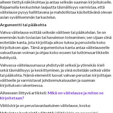
aiheen tiettyä näkökohtaa ja antaa selkeän suunnan kirjoitukselle.
Rajaamalla keskustelun laajuutta täsmällisyys varmistaa, että
väitelause pysyy hallittavana ja mahdollistaa käsiteltävänä olevan
asian syvällisemmän tarkastelun.
Argumentti tai pääkohta
Vahva väitelause esittää selkeän väitteen tai pääkohdan. Se on
enemmän kuin tosiasian tai havainnon toteaminen; sen sijaan siinä
esitetään kanta, jota kirjoittaja aikoo tukea ja perustella koko
kirjoituksen ajan. Tämä argumentoiva kanta antaa väitelauseelle
vakuuttavan voiman ja ohjaa koko esseen tai tutkimusartikkelin
kehitystä.
Vahvassa väitelausumassa yhdistyvät selkeä ja ytimekäs kieli
sekä täsmällisyys ja keskittyminen, ja siinä esitetään selkeä väite
tai pääkohta. Nämä elementit luovat vahvan perustan kirjoittajan
väitteelle ja varmistavat johdonmukaisuuden ja suunnan
kirjoituksen rakenteessa.
Aiheeseen liittyvä artikkeli:
Mikä on väitelause ja miten se
kirjoitetaan?
Väitöskirja on perustavanlaatuinen väitelause, koska:
Vahvistaa keskeistä väitettä
: Väitöskirja on esseesi tai