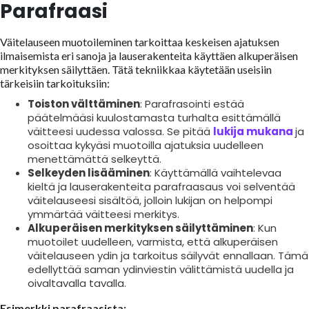
Parafraasi
Väitelauseen muotoileminen tarkoittaa keskeisen ajatuksen
ilmaisemista eri sanoja ja lauserakenteita käyttäen alkuperäisen
merkityksen säilyttäen. Tätä tekniikkaa käytetään useisiin
tärkeisiin tarkoituksiin:
Toiston välttäminen
: Parafrasointi estää
päätelmääsi kuulostamasta turhalta esittämällä
väitteesi uudessa valossa. Se pitää
lukija mukana
ja
osoittaa kykyäsi muotoilla ajatuksia uudelleen
menettämättä selkeyttä.
Selkeyden lisääminen
: Käyttämällä vaihtelevaa
kieltä ja lauserakenteita parafraasaus voi selventää
väitelauseesi sisältöä, jolloin lukijan on helpompi
ymmärtää väitteesi merkitys.
Alkuperäisen merkityksen säilyttäminen
: Kun
muotoilet uudelleen, varmista, että alkuperäisen
väitelauseen ydin ja tarkoitus säilyvät ennallaan. Tämä
edellyttää saman ydinviestin välittämistä uudella ja
oivaltavalla tavalla.
Esimerkki parafraasista: