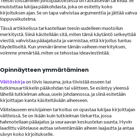
Teesin toistaminen johtopäätöksessä on ratkaisevan tärkeää. Se
muistuttaa lukijaa pääkohdasta, joka on esitetty koko
kirjoituksen ajan. Se on tapa vahvistaa argumenttia ja jättää vahva
loppuvaikutelma.
Tässä artikkelissa tarkastellaan teesin uudelleen muotoilun
merkitystä. Siinä käsitellään sitä, miten tämä käytäntö selkeyttää
viestiä, vahvistaa pääajatusta ja varmistaa, että kirjoitus tuntuu
täydelliseltä. Kun ymmärrämme tämän vaiheen merkityksen,
voimme ymmärtää, miten se tehostaa ideaviestintää.
Opinnäytteen ymmärtäminen
Väitöskirja
on tiivis lausuma, joka tiivistää esseen tai
tutkimusartikkelin pääkohdan tai väitteen. Se esiintyy yleensä
lähellä tutkielman alkua, usein johdannossa, ja siinä esitetään
kirjoittajan kanta käsiteltävään aiheeseen.
Väitelauseen ensisijainen tarkoitus on opastaa lukijaa kirjoittajan
väitteissä. Se on ikään kuin tutkielman tiekartta, jossa
hahmotellaan pääajatus ja seuraavan keskustelun suunta. Hyvin
laadittu väitelause auttaa selventämään aiheen laajuutta ja antaa
sävyn koko kirjoitukselle.