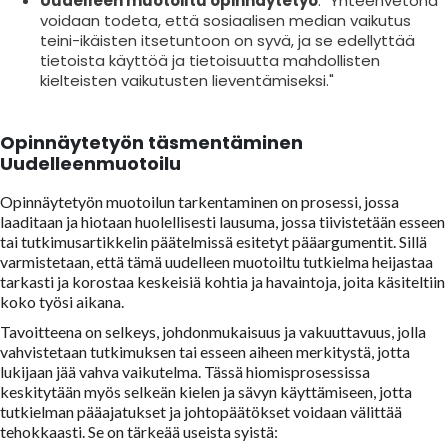
Uudelleen muotoiltu opinnäytetyö
: "Yhteenvetona
voidaan todeta, että sosiaalisen median vaikutus
teini-ikäisten itsetuntoon on syvä, ja se edellyttää
tietoista käyttöä ja tietoisuutta mahdollisten
kielteisten vaikutusten lieventämiseksi."
Opinnäytetyön täsmentäminen
Uudelleenmuotoilu
Opinnäytetyön muotoilun tarkentaminen on prosessi, jossa
laaditaan ja hiotaan huolellisesti lausuma, jossa tiivistetään esseen
tai tutkimusartikkelin päätelmissä esitetyt pääargumentit. Sillä
varmistetaan, että tämä uudelleen muotoiltu tutkielma heijastaa
tarkasti ja korostaa keskeisiä kohtia ja havaintoja, joita käsiteltiin
koko työsi aikana.
Tavoitteena on selkeys, johdonmukaisuus ja vakuuttavuus, jolla
vahvistetaan tutkimuksen tai esseen aiheen merkitystä, jotta
lukijaan jää vahva vaikutelma. Tässä hiomisprosessissa
keskitytään myös selkeän kielen ja sävyn käyttämiseen, jotta
tutkielman pääajatukset ja johtopäätökset voidaan välittää
tehokkaasti. Se on tärkeää useista syistä: