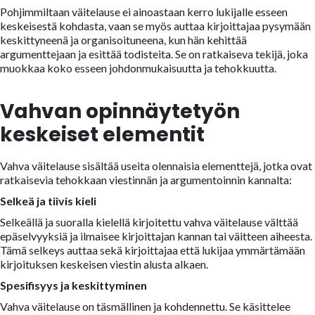
Pohjimmiltaan väitelause ei ainoastaan kerro lukijalle esseen
keskeisestä kohdasta, vaan se myös auttaa kirjoittajaa pysymään
keskittyneenä ja organisoituneena, kun hän kehittää
argumenttejaan ja esittää todisteita. Se on ratkaiseva tekijä, joka
muokkaa koko esseen johdonmukaisuutta ja tehokkuutta.
Vahvan opinnäytetyön
keskeiset elementit
Vahva väitelause sisältää useita olennaisia elementtejä, jotka ovat
ratkaisevia tehokkaan viestinnän ja argumentoinnin kannalta:
Selkeä ja tiivis kieli
Selkeällä ja suoralla kielellä kirjoitettu vahva väitelause välttää
epäselvyyksiä ja ilmaisee kirjoittajan kannan tai väitteen aiheesta.
Tämä selkeys auttaa sekä kirjoittajaa että lukijaa ymmärtämään
kirjoituksen keskeisen viestin alusta alkaen.
Spesifisyys ja keskittyminen
Vahva väitelause on täsmällinen ja kohdennettu. Se käsittelee