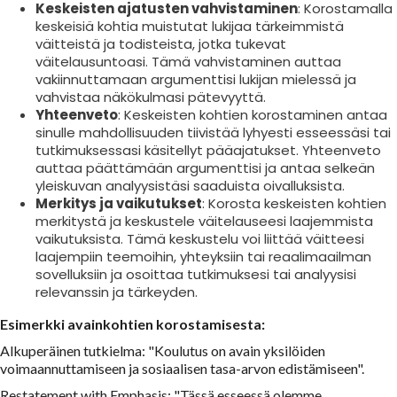
Keskeisten ajatusten vahvistaminen
: Korostamalla
keskeisiä kohtia muistutat lukijaa tärkeimmistä
väitteistä ja todisteista, jotka tukevat
väitelausuntoasi. Tämä vahvistaminen auttaa
vakiinnuttamaan argumenttisi lukijan mielessä ja
vahvistaa näkökulmasi pätevyyttä.
Yhteenveto
: Keskeisten kohtien korostaminen antaa
sinulle mahdollisuuden tiivistää lyhyesti esseessäsi tai
tutkimuksessasi käsitellyt pääajatukset. Yhteenveto
auttaa päättämään argumenttisi ja antaa selkeän
yleiskuvan analyysistäsi saaduista oivalluksista.
Merkitys ja vaikutukset
: Korosta keskeisten kohtien
merkitystä ja keskustele väitelauseesi laajemmista
vaikutuksista. Tämä keskustelu voi liittää väitteesi
laajempiin teemoihin, yhteyksiin tai reaalimaailman
sovelluksiin ja osoittaa tutkimuksesi tai analyysisi
relevanssin ja tärkeyden.
Esimerkki avainkohtien korostamisesta:
Alkuperäinen tutkielma: "Koulutus on avain yksilöiden
voimaannuttamiseen ja sosiaalisen tasa-arvon edistämiseen".
Restatement with Emphasis: "Tässä esseessä olemme