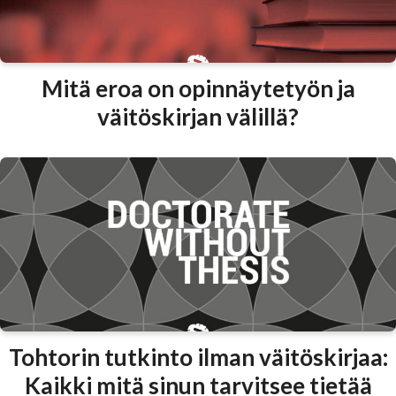
Mitä eroa on opinnäytetyön ja
väitöskirjan välillä?
Tohtorin tutkinto ilman väitöskirjaa:
Kaikki mitä sinun tarvitsee tietää