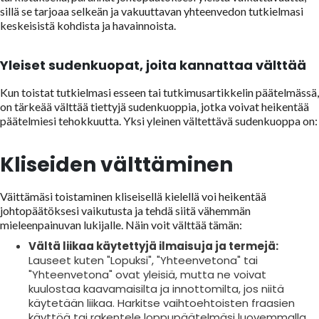
sillä se tarjoaa selkeän ja vakuuttavan yhteenvedon tutkielmasi
keskeisistä kohdista ja havainnoista.
Yleiset sudenkuopat, joita kannattaa välttää
Kun toistat tutkielmasi esseen tai tutkimusartikkelin päätelmässä,
on tärkeää välttää tiettyjä sudenkuoppia, jotka voivat heikentää
päätelmiesi tehokkuutta. Yksi yleinen vältettävä sudenkuoppa on:
Kliseiden välttäminen
Väittämäsi toistaminen kliseisellä kielellä voi heikentää
johtopäätöksesi vaikutusta ja tehdä siitä vähemmän
mieleenpainuvan lukijalle. Näin voit välttää tämän:
Vältä liikaa käytettyjä ilmaisuja ja termejä:
Lauseet kuten "Lopuksi", "Yhteenvetona" tai
"Yhteenvetona" ovat yleisiä, mutta ne voivat
kuulostaa kaavamaisilta ja innottomilta, jos niitä
käytetään liikaa. Harkitse vaihtoehtoisten fraasien
käyttöä tai rakentele loppupäätelmäsi luovemmalla