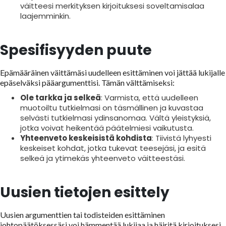
väitteesi merkityksen kirjoituksesi soveltamisalaa
laajemminkin.
Spesifisyyden puute
Epämääräinen väittämäsi uudelleen esittäminen voi jättää lukijalle
epäselväksi pääargumenttisi. Tämän välttämiseksi:
Ole tarkka ja selkeä
: Varmista, että uudelleen
muotoiltu tutkielmasi on täsmällinen ja kuvastaa
selvästi tutkielmasi ydinsanomaa. Vältä yleistyksiä,
jotka voivat heikentää päätelmiesi vaikutusta.
Yhteenveto keskeisistä kohdista
: Tiivistä lyhyesti
keskeiset kohdat, jotka tukevat teesejäsi, ja esitä
selkeä ja ytimekäs yhteenveto väitteestäsi.
Uusien tietojen esittely
Uusien argumenttien tai todisteiden esittäminen
johtopäätöksessäsi voi hämmentää lukijaa ja häiritä kirjoituksesi