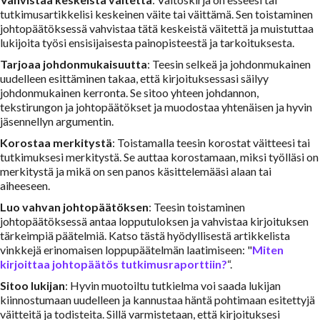
tutkimusartikkelisi keskeinen väite tai väittämä. Sen toistaminen
johtopäätöksessä vahvistaa tätä keskeistä väitettä ja muistuttaa
lukijoita työsi ensisijaisesta painopisteestä ja tarkoituksesta.
Tarjoaa johdonmukaisuutta
: Teesin selkeä ja johdonmukainen
uudelleen esittäminen takaa, että kirjoituksessasi säilyy
johdonmukainen kerronta. Se sitoo yhteen johdannon,
tekstirungon ja johtopäätökset ja muodostaa yhtenäisen ja hyvin
jäsennellyn argumentin.
Korostaa merkitystä
: Toistamalla teesin korostat väitteesi tai
tutkimuksesi merkitystä. Se auttaa korostamaan, miksi työlläsi on
merkitystä ja mikä on sen panos käsittelemääsi alaan tai
aiheeseen.
Luo vahvan johtopäätöksen
: Teesin toistaminen
johtopäätöksessä antaa lopputuloksen ja vahvistaa kirjoituksen
tärkeimpiä päätelmiä. Katso tästä hyödyllisestä artikkelista
vinkkejä erinomaisen loppupäätelmän laatimiseen: "
Miten
kirjoittaa johtopäätös tutkimusraporttiin?
“.
Sitoo lukijan
: Hyvin muotoiltu tutkielma voi saada lukijan
kiinnostumaan uudelleen ja kannustaa häntä pohtimaan esitettyjä
väitteitä ja todisteita. Sillä varmistetaan, että kirjoituksesi