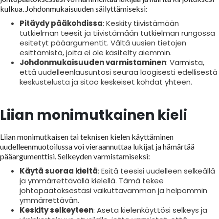
kulkua. Johdonmukaisuuden säilyttämiseksi:
Pitäydy pääkohdissa
: Keskity tiivistämään
tutkielman teesit ja tiivistämään tutkielman rungossa
esitetyt pääargumentit. Vältä uusien tietojen
esittämistä, joita ei ole käsitelty aiemmin.
Johdonmukaisuuden varmistaminen
: Varmista,
että uudelleenlausuntosi seuraa loogisesti edellisestä
keskustelusta ja sitoo keskeiset kohdat yhteen.
Liian monimutkainen kieli
Liian monimutkaisen tai teknisen kielen käyttäminen
uudelleenmuotoilussa voi vieraannuttaa lukijat ja hämärtää
pääargumenttisi. Selkeyden varmistamiseksi:
Käytä suoraa kieltä
: Esitä teesisi uudelleen selkeällä
ja ymmärrettävällä kielellä. Tämä tekee
johtopäätöksestäsi vaikuttavamman ja helpommin
ymmärrettävän.
Keskity selkeyteen
: Aseta kielenkäyttösi selkeys ja