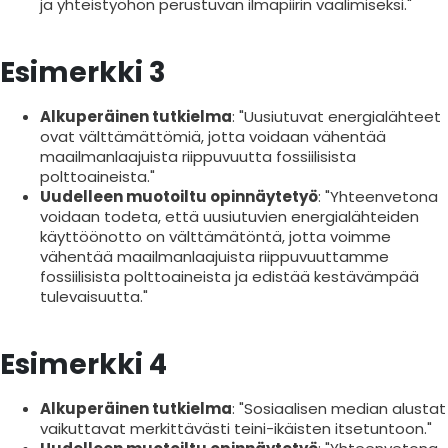
ja yhteistyöhön perustuvan ilmapiirin vaalimiseksi."
Esimerkki 3
Alkuperäinen tutkielma
: "Uusiutuvat energialähteet
ovat välttämättömiä, jotta voidaan vähentää
maailmanlaajuista riippuvuutta fossiilisista
polttoaineista."
Uudelleen muotoiltu opinnäytetyö
: "Yhteenvetona
voidaan todeta, että uusiutuvien energialähteiden
käyttöönotto on välttämätöntä, jotta voimme
vähentää maailmanlaajuista riippuvuuttamme
fossiilisista polttoaineista ja edistää kestävämpää
tulevaisuutta."
Esimerkki 4
Alkuperäinen tutkielma
: "Sosiaalisen median alustat
vaikuttavat merkittävästi teini-ikäisten itsetuntoon."