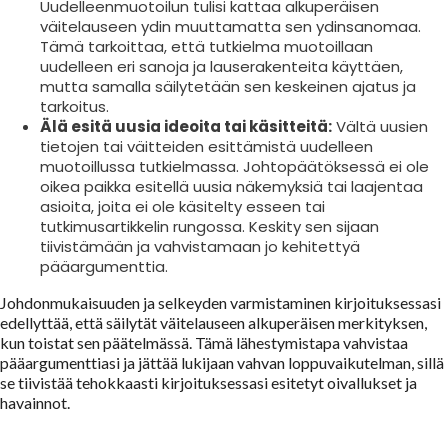
Uudelleenmuotoilun tulisi kattaa alkuperäisen
väitelauseen ydin muuttamatta sen ydinsanomaa.
Tämä tarkoittaa, että tutkielma muotoillaan
uudelleen eri sanoja ja lauserakenteita käyttäen,
mutta samalla säilytetään sen keskeinen ajatus ja
tarkoitus.
Älä esitä uusia ideoita tai käsitteitä:
Vältä uusien
tietojen tai väitteiden esittämistä uudelleen
muotoillussa tutkielmassa. Johtopäätöksessä ei ole
oikea paikka esitellä uusia näkemyksiä tai laajentaa
asioita, joita ei ole käsitelty esseen tai
tutkimusartikkelin rungossa. Keskity sen sijaan
tiivistämään ja vahvistamaan jo kehitettyä
pääargumenttia.
Johdonmukaisuuden ja selkeyden varmistaminen kirjoituksessasi
edellyttää, että säilytät väitelauseen alkuperäisen merkityksen,
kun toistat sen päätelmässä. Tämä lähestymistapa vahvistaa
pääargumenttiasi ja jättää lukijaan vahvan loppuvaikutelman, sillä
se tiivistää tehokkaasti kirjoituksessasi esitetyt oivallukset ja
havainnot.