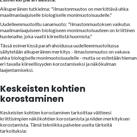
Alkuperäinen tutkielma: "Ilmastonmuutos on merkittävä uhka
maailmanlaajuiselle biologiselle monimuotoisuudelle."
Uudelleenmuotoiltu sanamuoto: "Ilmastonmuutoksen vaikutus
maailmanlaajuiseen biologiseen monimuotoisuuteen on kriittinen
huolenaihe, joka vaatii kiireellistä huomiota."
Tässä esimerkissä parafrahoidussa uudelleenmuotoilussa
säilytetään alkuperäinen merkitys - ilmastonmuutos on vakava
uhka biologiselle monimuotoisuudelle - mutta se esitetään hieman
eri tavalla kiireellisyyden korostamiseksi ja näkökulman
laajentamiseksi.
Keskeisten kohtien
korostaminen
Keskeisten kohtien korostaminen tarkoittaa väitteesi
kriittisimpien näkökohtien korostamista ja niiden merkityksen
korostamista. Tämä tekniikka palvelee useita tärkeitä
tarkoituksia: