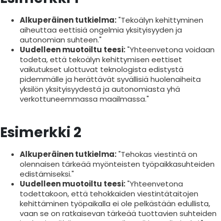
Alkuperäinen tutkielma:
"Tekoälyn kehittyminen
aiheuttaa eettisiä ongelmia yksityisyyden ja
autonomian suhteen."
Uudelleen muotoiltu teesi:
"Yhteenvetona voidaan
todeta, että tekoälyn kehittymisen eettiset
vaikutukset ulottuvat teknologista edistystä
pidemmälle ja herättävät syvällisiä huolenaiheita
yksilön yksityisyydestä ja autonomiasta yhä
verkottuneemmassa maailmassa."
Esimerkki 2
Alkuperäinen tutkielma:
"Tehokas viestintä on
olennaisen tärkeää myönteisten työpaikkasuhteiden
edistämiseksi."
Uudelleen muotoiltu teesi:
"Yhteenvetona
todettakoon, että tehokkaiden viestintätaitojen
kehittäminen työpaikalla ei ole pelkästään edullista,
vaan se on ratkaisevan tärkeää tuottavien suhteiden