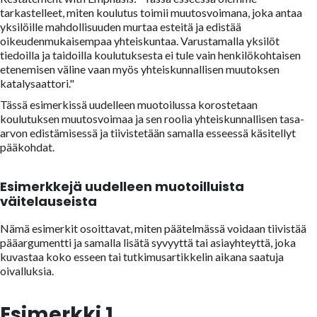
tarkastelleet, miten koulutus toimii muutosvoimana, joka antaa
yksilöille mahdollisuuden murtaa esteitä ja edistää
oikeudenmukaisempaa yhteiskuntaa. Varustamalla yksilöt
tiedoilla ja taidoilla koulutuksesta ei tule vain henkilökohtaisen
etenemisen väline vaan myös yhteiskunnallisen muutoksen
katalysaattori."
Tässä esimerkissä uudelleen muotoilussa korostetaan
koulutuksen muutosvoimaa ja sen roolia yhteiskunnallisen tasa-
arvon edistämisessä ja tiivistetään samalla esseessä käsitellyt
pääkohdat.
Esimerkkejä uudelleen muotoilluista
väitelauseista
Nämä esimerkit osoittavat, miten päätelmässä voidaan tiivistää
pääargumentti ja samalla lisätä syvyyttä tai asiayhteyttä, joka
kuvastaa koko esseen tai tutkimusartikkelin aikana saatuja
oivalluksia.
Esimerkki 1