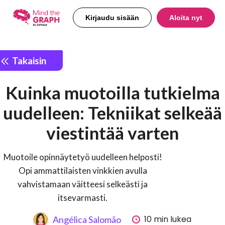
Kirjaudu sisään
Aloita nyt
Takaisin
Kuinka muotoilla tutkielma
uudelleen: Tekniikat selkeää
viestintää varten
Muotoile opinnäytetyö uudelleen helposti!
Opi ammattilaisten vinkkien avulla
vahvistamaan väitteesi selkeästi ja
itsevarmasti.
10 min lukea
Angélica Salomão