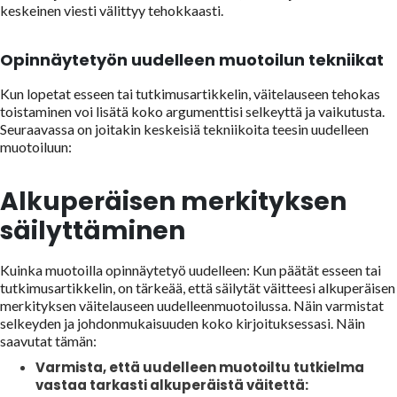
keskeinen viesti välittyy tehokkaasti.
Opinnäytetyön uudelleen muotoilun tekniikat
Kun lopetat esseen tai tutkimusartikkelin, väitelauseen tehokas
toistaminen voi lisätä koko argumenttisi selkeyttä ja vaikutusta.
Seuraavassa on joitakin keskeisiä tekniikoita teesin uudelleen
muotoiluun:
Alkuperäisen merkityksen
säilyttäminen
Kuinka muotoilla opinnäytetyö uudelleen: Kun päätät esseen tai
tutkimusartikkelin, on tärkeää, että säilytät väitteesi alkuperäisen
merkityksen väitelauseen uudelleenmuotoilussa. Näin varmistat
selkeyden ja johdonmukaisuuden koko kirjoituksessasi. Näin
saavutat tämän:
Varmista, että uudelleen muotoiltu tutkielma
vastaa tarkasti alkuperäistä väitettä: