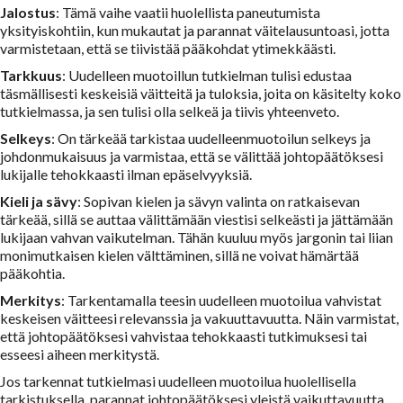
Jalostus
: Tämä vaihe vaatii huolellista paneutumista
yksityiskohtiin, kun mukautat ja parannat väitelausuntoasi, jotta
varmistetaan, että se tiivistää pääkohdat ytimekkäästi.
Tarkkuus
: Uudelleen muotoillun tutkielman tulisi edustaa
täsmällisesti keskeisiä väitteitä ja tuloksia, joita on käsitelty koko
tutkielmassa, ja sen tulisi olla selkeä ja tiivis yhteenveto.
Selkeys
: On tärkeää tarkistaa uudelleenmuotoilun selkeys ja
johdonmukaisuus ja varmistaa, että se välittää johtopäätöksesi
lukijalle tehokkaasti ilman epäselvyyksiä.
Kieli ja sävy
: Sopivan kielen ja sävyn valinta on ratkaisevan
tärkeää, sillä se auttaa välittämään viestisi selkeästi ja jättämään
lukijaan vahvan vaikutelman. Tähän kuuluu myös jargonin tai liian
monimutkaisen kielen välttäminen, sillä ne voivat hämärtää
pääkohtia.
Merkitys
: Tarkentamalla teesin uudelleen muotoilua vahvistat
keskeisen väitteesi relevanssia ja vakuuttavuutta. Näin varmistat,
että johtopäätöksesi vahvistaa tehokkaasti tutkimuksesi tai
esseesi aiheen merkitystä.
Jos tarkennat tutkielmasi uudelleen muotoilua huolellisella
tarkistuksella, parannat johtopäätöksesi yleistä vaikuttavuutta,