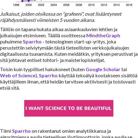
Julkaisut, joiden otsikossa on "grafeeni", ovat lisääntyneet
räjähdysmäisesti viimeisten 5 vuoden aikana.
Tällöin on tapana hukata aikaa asiaankuuluvien lehtien ja
julkaisujen etsimiseen. Täällä osoitteessa
MindtheGraph
puhuimme
Sparrho
- teknologinen start-up-yritys, joka
perustettiin selviytymään tästä tieteellisten verkkojulkaisujen
digitaalisesta tsunamista. Kuten meidätkin, yrityksen perustivat ja
sitä johtavat entiset tohtori- ja maisteriopiskelijat.
Toisin kuin tyypilliset hakukoneet (kuten
Google Scholar
tai
Web of Science
),
Sparrho
käyttää tekoälyä kootakseen sisältöä
käyttäjilleen ilman, että heidän tarvitsee aktiivisesti ja toistuvasti
etsiä sitä.
Tiimi
Sparrho
on rakentanut omien analytiikkansa ja
algoritmiensa avulla tieteellisen löytömoottorin, jonka avulla se