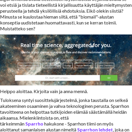
voi etsiä ja tislata tieteellistä kirjallisuutta käyttäjän mieltymysten
perusteella ja tehdä yksilöllisiä ehdotuksia. Eikö olekin siistiä?
Minusta se kuulostaa hieman siltä, että "biomail"-alustan
konseptia uudistetaan huomattavasti, kun se kerran toimii.
Muistatteko sen?
Helppo aloittaa. Kirjoita vain ja anna mennä.
Tuloksena syntyi suosittelujärjestelmä, jonka taustalla on selkeä
akateeminen osaaminen ja vahva teknologinen perusta. Sparrhon
tavoitteena on helpottaa tutkijoiden elämää säästämällä heidän
aikaansa. Mielenkiintoista on, että
tärkeimmän
Sparrho
hakukone - Sparrhon tiimi on myös
aloittanut samanlaisen alustan nimeltä
Sparrhon lehdet
, joka on