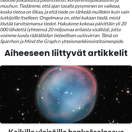
muuhun. Tiedämme, että ajan tasalla pysyminen on vaikeaa,
koska tietoa on liikaa, ja että tiede on tärkeää muillekin kuin vain
tutkijoille itselleen. Ongelmana on, ettei kukaan tiedä, mistä
löytää tarvitsemansa tiedot. Hakukone kokoaa päivittäin yli 20
000 lähdettä (yhteensä 20 miljoonaa erilaista sisältöä), jotta
voimme luoda räätälöidyn tieteellisen uutisvirran. Tämä on
Sparrhon ja Mind the Graph:n yhteismarkkinointitoimenpide.
Aiheeseen liittyvät artikkelit
Kaikille yleisöille henkeäsalpaava