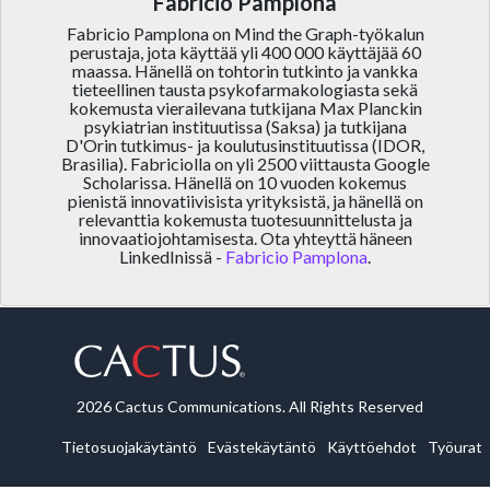
Fabricio Pamplona
Fabricio Pamplona on Mind the Graph-työkalun
perustaja, jota käyttää yli 400 000 käyttäjää 60
maassa. Hänellä on tohtorin tutkinto ja vankka
tieteellinen tausta psykofarmakologiasta sekä
kokemusta vierailevana tutkijana Max Planckin
psykiatrian instituutissa (Saksa) ja tutkijana
D'Orin tutkimus- ja koulutusinstituutissa (IDOR,
Brasilia). Fabriciolla on yli 2500 viittausta Google
Scholarissa. Hänellä on 10 vuoden kokemus
pienistä innovatiivisista yrityksistä, ja hänellä on
relevanttia kokemusta tuotesuunnittelusta ja
innovaatiojohtamisesta. Ota yhteyttä häneen
LinkedInissä -
Fabricio Pamplona
.
2026 Cactus Communications. All Rights Reserved
Tietosuojakäytäntö
Evästekäytäntö
Käyttöehdot
Työurat