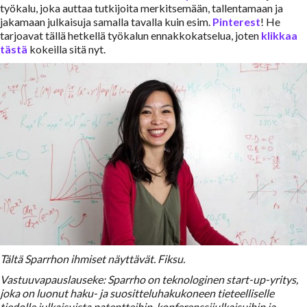
työkalu, joka auttaa tutkijoita merkitsemään, tallentamaan ja
jakamaan julkaisuja samalla tavalla kuin esim.
Pinterest
! He
tarjoavat tällä hetkellä työkalun ennakkokatselua, joten
klikkaa
tästä
kokeilla sitä nyt.
Tältä Sparrhon ihmiset näyttävät. Fiksu.
Vastuuvapauslauseke: Sparrho on teknologinen start-up-yritys,
joka on luonut haku- ja suositteluhakukoneen tieteelliselle
tiedolle julkaisuista patentteihin, konferenssijulkaisuihin ja