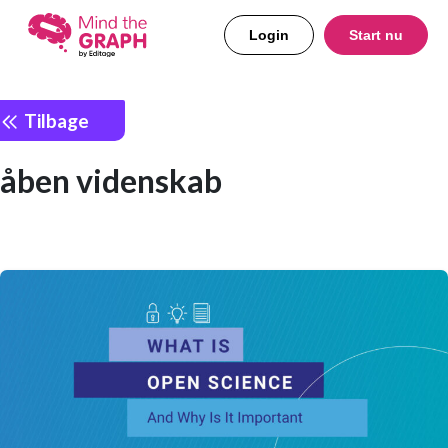
Login
Start nu
Tilbage
åben videnskab