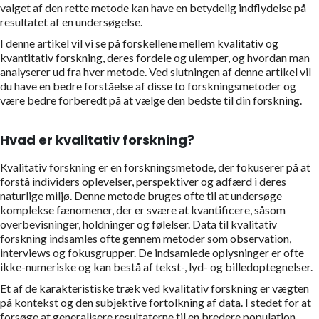
valget af den rette metode kan have en betydelig indflydelse på
resultatet af en undersøgelse.
I denne artikel vil vi se på forskellene mellem kvalitativ og
kvantitativ forskning, deres fordele og ulemper, og hvordan man
analyserer ud fra hver metode. Ved slutningen af denne artikel vil
du have en bedre forståelse af disse to forskningsmetoder og
være bedre forberedt på at vælge den bedste til din forskning.
Hvad er kvalitativ forskning?
Kvalitativ forskning er en forskningsmetode, der fokuserer på at
forstå individers oplevelser, perspektiver og adfærd i deres
naturlige miljø. Denne metode bruges ofte til at undersøge
komplekse fænomener, der er svære at kvantificere, såsom
overbevisninger, holdninger og følelser. Data til kvalitativ
forskning indsamles ofte gennem metoder som observation,
interviews og fokusgrupper. De indsamlede oplysninger er ofte
ikke-numeriske og kan bestå af tekst-, lyd- og billedoptegnelser.
Et af de karakteristiske træk ved kvalitativ forskning er vægten
på kontekst og den subjektive fortolkning af data. I stedet for at
forsøge at generalisere resultaterne til en bredere population,