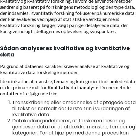
kvalitativ og kvantitativ forskning, selvom de anvendte metoder
ændrer sig baseret på forskningens metodologi og den type data,
der indsamles. Kvantitativ forskning fokuserer på numeriske data,
der kan evalueres ved hjælp af statistiske værktøjer, mens
kvalitativ forskning lægger vægt på rige, detaljerede data, der
kan give indsigt i deltagernes oplevelser og synspunkter.
Sådan analyseres kvalitative og kvantitative
data
På grund af dataenes karakter kræver analyse af kvalitative og
kvantitative data forskellige metoder.
Identifikation af mønstre, temaer og kategorier i indsamlede data
er det primære mål for
Kvalitativ dataanalyse
. Denne metode
omfatter ofte følgende trin:
Transskribering eller omdannelse af optagede data
til tekst er normalt det første trin i vurderingen af
kvalitative data.
Datakodning indebærer, at forskeren læser og
genlæser data for at afdække mønstre, temaer og
kategorier. For at hjælpe med denne proces kan