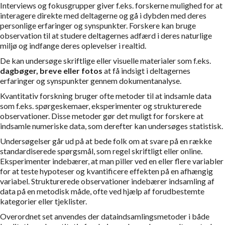
Interviews og fokusgrupper giver f.eks. forskerne mulighed for at
interagere direkte med deltagerne og gå i dybden med deres
personlige erfaringer og synspunkter. Forskere kan bruge
observation til at studere deltagernes adfærd i deres naturlige
miljø og indfange deres oplevelser i realtid.
De kan undersøge skriftlige eller visuelle materialer som f.eks.
dagbøger, breve eller fotos
at få indsigt i deltagernes
erfaringer og synspunkter gennem dokumentanalyse.
Kvantitativ forskning bruger ofte metoder til at indsamle data
som f.eks. spørgeskemaer, eksperimenter og strukturerede
observationer. Disse metoder gør det muligt for forskere at
indsamle numeriske data, som derefter kan undersøges statistisk.
Undersøgelser går ud på at bede folk om at svare på en række
standardiserede spørgsmål, som regel skriftligt eller online.
Eksperimenter indebærer, at man piller ved en eller flere variabler
for at teste hypoteser og kvantificere effekten på en afhængig
variabel. Strukturerede observationer indebærer indsamling af
data på en metodisk måde, ofte ved hjælp af forudbestemte
kategorier eller tjeklister.
Overordnet set anvendes der dataindsamlingsmetoder i både