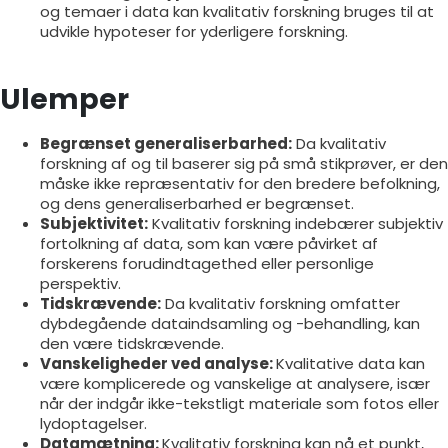
og temaer i data kan kvalitativ forskning bruges til at
udvikle hypoteser for yderligere forskning.
Ulemper
Begrænset generaliserbarhed:
Da kvalitativ
forskning af og til baserer sig på små stikprøver, er den
måske ikke repræsentativ for den bredere befolkning,
og dens generaliserbarhed er begrænset.
Subjektivitet:
Kvalitativ forskning indebærer subjektiv
fortolkning af data, som kan være påvirket af
forskerens forudindtagethed eller personlige
perspektiv.
Tidskrævende:
Da kvalitativ forskning omfatter
dybdegående dataindsamling og -behandling, kan
den være tidskrævende.
Vanskeligheder ved analyse:
Kvalitative data kan
være komplicerede og vanskelige at analysere, især
når der indgår ikke-tekstligt materiale som fotos eller
lydoptagelser.
Datamætning:
Kvalitativ forskning kan nå et punkt,