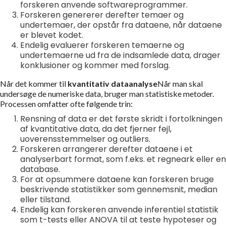
forskeren anvende softwareprogrammer.
Forskeren genererer derefter temaer og
undertemaer, der opstår fra dataene, når dataene
er blevet kodet.
Endelig evaluerer forskeren temaerne og
undertemaerne ud fra de indsamlede data, drager
konklusioner og kommer med forslag.
Når det kommer til
kvantitativ dataanalyse
Når man skal
undersøge de numeriske data, bruger man statistiske metoder.
Processen omfatter ofte følgende trin:
Rensning af data er det første skridt i fortolkningen
af kvantitative data, da det fjerner fejl,
uoverensstemmelser og outliers.
Forskeren arrangerer derefter dataene i et
analyserbart format, som f.eks. et regneark eller en
database.
For at opsummere dataene kan forskeren bruge
beskrivende statistikker som gennemsnit, median
eller tilstand.
Endelig kan forskeren anvende inferentiel statistik
som t-tests eller ANOVA til at teste hypoteser og