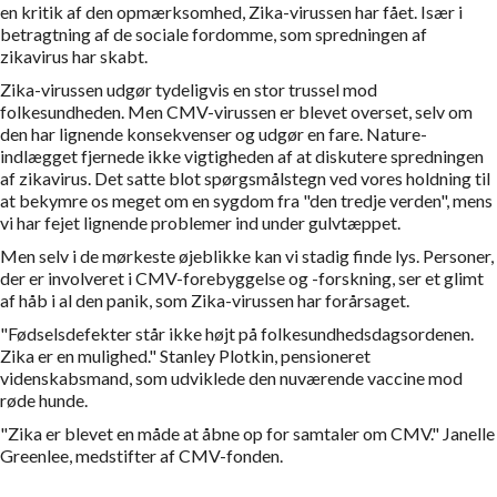
en kritik af den opmærksomhed, Zika-virussen har fået. Især i
betragtning af de sociale fordomme, som spredningen af
zikavirus har skabt.
Zika-virussen udgør tydeligvis en stor trussel mod
folkesundheden. Men CMV-virussen er blevet overset, selv om
den har lignende konsekvenser og udgør en fare. Nature-
indlægget fjernede ikke vigtigheden af at diskutere spredningen
af zikavirus. Det satte blot spørgsmålstegn ved vores holdning til
at bekymre os meget om en sygdom fra "den tredje verden", mens
vi har fejet lignende problemer ind under gulvtæppet.
Men selv i de mørkeste øjeblikke kan vi stadig finde lys. Personer,
der er involveret i CMV-forebyggelse og -forskning, ser et glimt
af håb i al den panik, som Zika-virussen har forårsaget.
"Fødselsdefekter står ikke højt på folkesundhedsdagsordenen.
Zika er en mulighed." Stanley Plotkin, pensioneret
videnskabsmand, som udviklede den nuværende vaccine mod
røde hunde.
"Zika er blevet en måde at åbne op for samtaler om CMV." Janelle
Greenlee, medstifter af CMV-fonden.