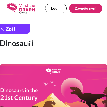
Login
Začněte nyní
Zpět
Dinosauři