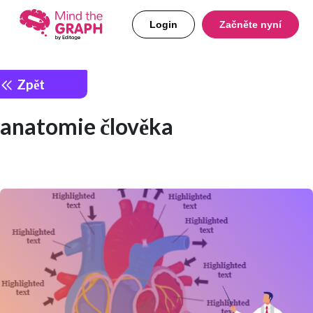
Login
Začněte nyní
Zpět
anatomie člověka