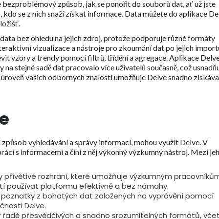
ve bezproblémový způsob, jak se ponořit do souborů dat, ať už jste
 kdo se z nich snaží získat informace. Data můžete do aplikace De
ložišť.
ata bez ohledu na jejich zdroj, protože podporuje různé formáty
teraktivní vizualizace a nástroje pro zkoumání dat po jejich import
it vzory a trendy pomocí filtrů, třídění a agregace. Aplikace Delv
 na stejné sadě dat pracovalo více uživatelů současně, což usnadň
na úroveň vašich odborných znalostí umožňuje Delve snadno získáva
ce
í způsob vyhledávání a správy informací, mohou využít Delve. V
í práci s informacemi a činí z něj výkonný výzkumný nástroj. Mezi je
lsky přívětivé rozhraní, které umožňuje výzkumným pracovníků
tí používat platformu efektivně a bez námahy.
 poznatky z bohatých dat založených na vyprávění pomocí
čnosti Delve.
 v řadě přesvědčivých a snadno srozumitelných formátů, vče