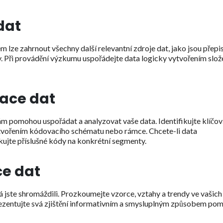
dat
m lze zahrnout všechny další relevantní zdroje dat, jako jsou přepi
Při provádění výzkumu uspořádejte data logicky vytvořením slož
zace dat
m pomohou uspořádat a analyzovat vaše data. Identifikujte klíčov
ytvořením kódovacího schématu nebo rámce. Chcete-li data
kujte příslušné kódy na konkrétní segmenty.
ce dat
á jste shromáždili. Prozkoumejte vzorce, vztahy a trendy ve vašich
ezentujte svá zjištění informativním a smysluplným způsobem po