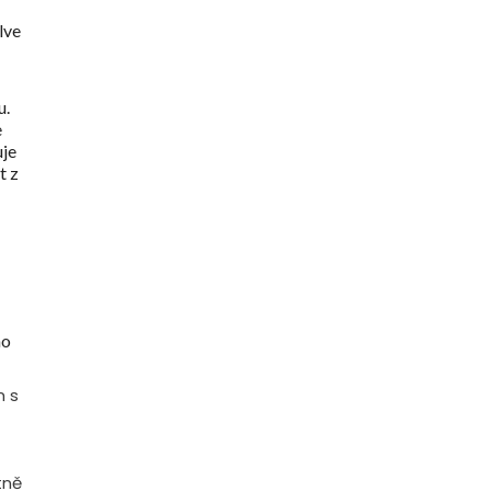
lve
u.
e
uje
t z
ho
m s
tně