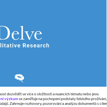
t dozvědět se více o složitosti a nuancích tématu nebo jevu
vní výzkum
se zaměřuje na pochopení podstaty lidského prožívání,
 údajů. Zahrnuje rozhovory, pozorování a analýzu dokumentů s cíle