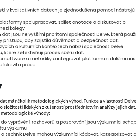
ostí v kvalitativních datech je zjednodušena pomocí nástrojů
latformy spolupracovat, sdílet anotace a diskutovat o
mezi kolegy.
dat jsou nejvyššími prioritami společnosti Delve, která použ
y přístupu, aby zajistila důvěrnost a bezpečnost dat.
ycích a kulturních kontextech nabízí společnost Delve
, které zefektivňují proces sběru dat.
cí software a metodiky a integrovat platformu s dalšími nást
efektivita práce.
y
ch dat má několik metodologických výhod. Funkce a vlastnosti Delv
složitosti lidských zkušeností prostřednictvím analýzy jejich dat
cí metodologické výhody:
do vyprávění, rozhovorů a pozorování jsou výzkumníci schop
ětu výzkumu.
ů a technik Delve mohou výzkumníci kódovat, kategorizovat 