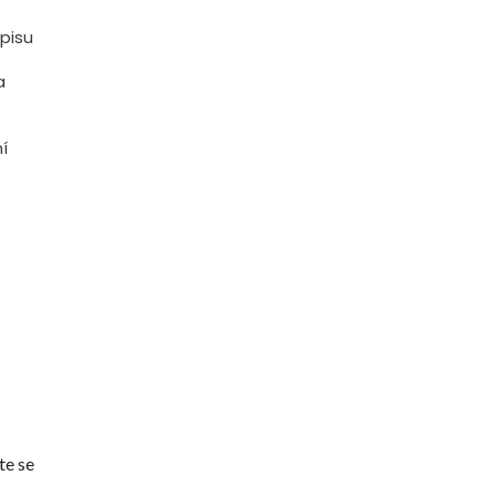
episu
a
í
te se