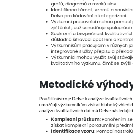
grafů, diagramů a mraků slov.
Identifikace témat, vzorců a souvisl
Delve pro kódování a kategorizaci.
Výzkumní pracovníci mohou pomocí p
zjištěních, což usnadňuje spolupráci 
Soukromí a bezpečnost kvalitativních 
důkladná šifrovací opatření a kontrol
Výzkumníkům pracujícím v různých jaz
integrované služby přepisu a překladu
Výzkumníci mohou využít svůj stávají
kvalitativního výzkumu, čímž se zvýší 
Metodické výhod
Použití nástroje Delve k analýze kvalitativní
umožňují výzkumníkům získat hluboký vhled do 
analýzu kvalitativních dat má Delve následují
Komplexní průzkum:
Ponořením se 
získat komplexní porozumění předm
Identifikace vzoru
: Pomocí nástroj