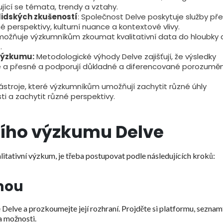
jící se témata, trendy a vztahy.
lidských zkušeností
: Společnost Delve poskytuje služby př
é perspektivy, kulturní nuance a kontextové vlivy.
ožňuje výzkumníkům zkoumat kvalitativní data do hloubky 
.
 výzkumu:
Metodologické výhody Delve zajišťují, že výsledky
ivé a přesné a podporují důkladné a diferencované porozuměn
ástroje, které výzkumníkům umožňují zachytit různé úhly
ti a zachytit různé perspektivy.
vního výzkumu Delve
itativní výzkum, je třeba postupovat podle následujících kroků:
mou
Delve a prozkoumejte její rozhraní. Projděte si platformu, seznam
a možnosti.