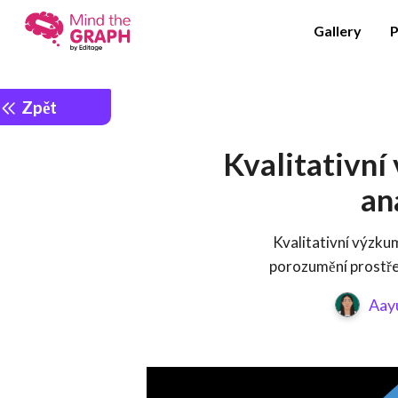
Gallery
P
Zpět
Kvalitativní
an
Kvalitativní výzku
porozumění prostře
Aay