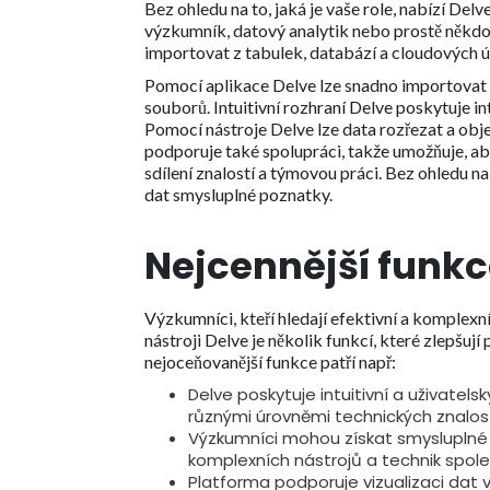
Bez ohledu na to, jaká je vaše role, nabízí Del
výzkumník, datový analytik nebo prostě někdo,
importovat z tabulek, databází a cloudových ú
Pomocí aplikace Delve lze snadno importovat d
souborů. Intuitivní rozhraní Delve poskytuje in
Pomocí nástroje Delve lze data rozřezat a objev
podporuje také spolupráci, takže umožňuje, aby
sdílení znalostí a týmovou práci. Bez ohledu 
dat smysluplné poznatky.
Nejcennější funk
Výzkumníci, kteří hledají efektivní a komplexn
nástroji Delve je několik funkcí, které zlepšuj
nejoceňovanější funkce patří např:
Delve poskytuje intuitivní a uživate
různými úrovněmi technických znalos
Výzkumníci mohou získat smysluplné
komplexních nástrojů a technik spole
Platforma podporuje vizualizaci dat