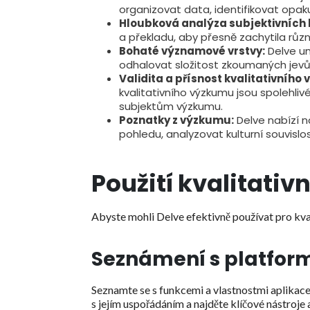
organizovat data, identifikovat opaku
Hloubková analýza subjektivních 
a překladu, aby přesně zachytila různ
Bohaté významové vrstvy:
Delve um
odhalovat složitost zkoumaných jevů
Validita a přísnost kvalitativního
kvalitativního výzkumu jsou spolehl
subjektům výzkumu.
Poznatky z výzkumu:
Delve nabízí n
pohledu, analyzovat kulturní souvislos
Použití kvalitati
Abyste mohli Delve efektivně používat pro kval
Seznámení s platfor
Seznamte se s funkcemi a vlastnostmi aplikace 
s jejím uspořádáním a najděte klíčové nástroje 