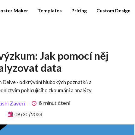
oster Maker
Templates
Pricing
Custom Design
 výzkum: Jak pomocí něj
alyzovat data
m Delve - odkrývání hlubokých poznatků a
dnictvím pohlcujícího zkoumání a analýzy.
6 minut čtení
ushi Zaveri
08/30/2023