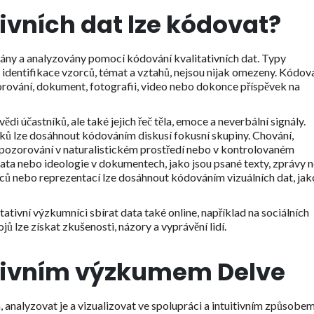
ivních dat lze kódovat?
vány a analyzovány pomocí kódování kvalitativních dat. Typy
m identifikace vzorců, témat a vztahů, nejsou nijak omezeny. Kódov
zorování, dokument, fotografii, video nebo dokonce příspěvek na
 účastníků, ale také jejich řeč těla, emoce a neverbální signály.
íků lze dosáhnout kódováním diskusí fokusní skupiny. Chování,
ři pozorování v naturalistickém prostředí nebo v kontrolovaném
ata nebo ideologie v dokumentech, jako jsou psané texty, zprávy 
orců nebo reprezentací lze dosáhnout kódováním vizuálních dat, jak
ativní výzkumníci sbírat data také online, například na sociálních
ojů lze získat zkušenosti, názory a vyprávění lidí.
ativním výzkumem Delve
, analyzovat je a vizualizovat ve spolupráci a intuitivním způsobem