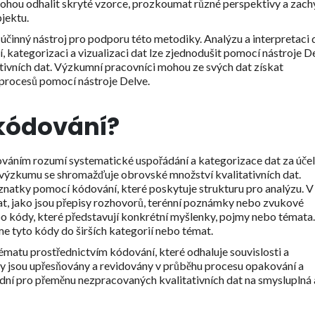
ohou odhalit skryté vzorce, prozkoumat různé perspektivy a zachy
bjektu.
 účinný nástroj pro podporu této metodiky. Analýzu a interpretaci 
, kategorizaci a vizualizaci dat lze zjednodušit pomocí nástroje D
ativních dat. Výzkumní pracovníci mohou ze svých dat získat
 procesů pomocí nástroje Delve.
 kódování?
ováním rozumí systematické uspořádání a kategorizace dat za úče
 výzkumu se shromažďuje obrovské množství kvalitativních dat.
natky pomocí kódování, které poskytuje strukturu pro analýzu. V
at, jako jsou přepisy rozhovorů, terénní poznámky nebo zvukové
bo kódy, které představují konkrétní myšlenky, pojmy nebo témata.
 tyto kódy do širších kategorií nebo témat.
matu prostřednictvím kódování, které odhaluje souvislosti a
ky jsou upřesňovány a revidovány v průběhu procesu opakování a
sadní pro přeměnu nezpracovaných kvalitativních dat na smysluplná 