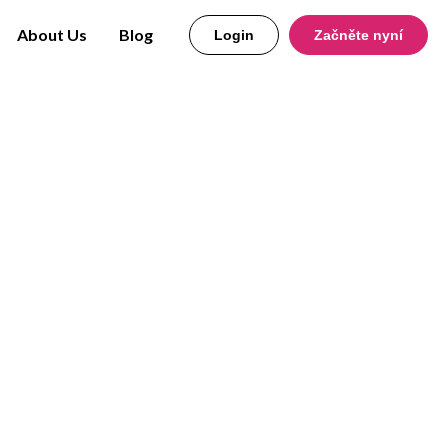
About Us
Blog
Login
Začněte nyní