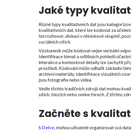
Jaké typy kvalitat
Různé typy kvalitativních dat jsou kategorizo
kvalitativních dat, které lze kódovat za účele
lze rozhovor, diskusi v ohniskové skupině, po
sociálních sítích.
Výzkumník může kódovat nejen verbální odpovědi
Identifikace témat a odlišných pohledů účastn
interakce a kontextové detaily lze zachytit p
prostředí. Kódování může odhalit základní tém
archivní materiály. Identifikace vizuálních vz
jsou fotografie nebo videa.
Vedle těchto tradičních zdrojů dat mohou kvalit
sítích, blozích nebo online fórech. Z těchto zdr
Začněte s kvalit
S
Delve
, mohou uživatelé organizovat svá data