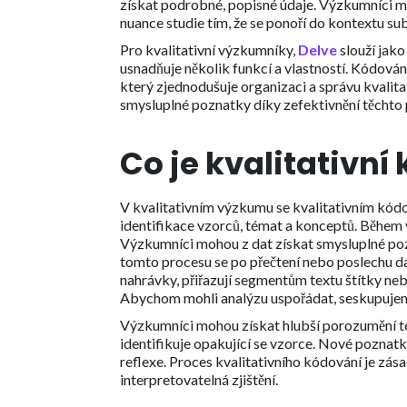
získat podrobné, popisné údaje. Výzkumníci m
nuance studie tím, že se ponoří do kontextu su
Pro kvalitativní výzkumníky,
Delve
slouží jako
usnadňuje několik funkcí a vlastností. Kódování
který zjednodušuje organizaci a správu kvalit
smysluplné poznatky díky zefektivnění těchto
Co je kvalitativní
V kvalitativním výzkumu se kvalitativním kód
identifikace vzorců, témat a konceptů. Během
Výzkumníci mohou z dat získat smysluplné poz
tomto procesu se po přečtení nebo poslechu d
nahrávky, přiřazují segmentům textu štítky ne
Abychom mohli analýzu uspořádat, seskupujeme
Výzkumníci mohou získat hlubší porozumění té
identifikuje opakující se vzorce. Nové poznat
reflexe. Proces kvalitativního kódování je zá
interpretovatelná zjištění.