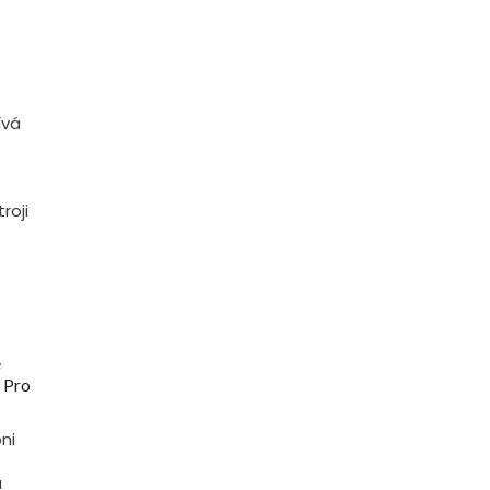
ívá
roji
e
. Pro
ni
a