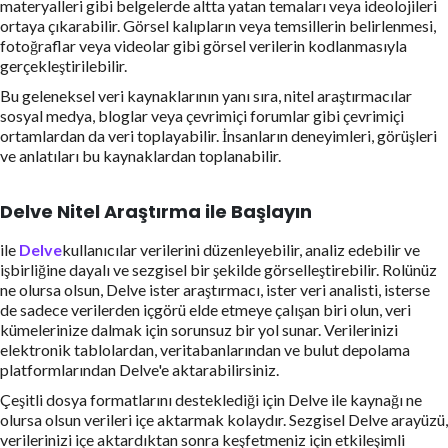
materyalleri gibi belgelerde altta yatan temaları veya ideolojileri
ortaya çıkarabilir. Görsel kalıpların veya temsillerin belirlenmesi,
fotoğraflar veya videolar gibi görsel verilerin kodlanmasıyla
gerçekleştirilebilir.
Bu geleneksel veri kaynaklarının yanı sıra, nitel araştırmacılar
sosyal medya, bloglar veya çevrimiçi forumlar gibi çevrimiçi
ortamlardan da veri toplayabilir. İnsanların deneyimleri, görüşleri
ve anlatıları bu kaynaklardan toplanabilir.
Delve Nitel Araştırma ile Başlayın
ile
Delve
kullanıcılar verilerini düzenleyebilir, analiz edebilir ve
işbirliğine dayalı ve sezgisel bir şekilde görselleştirebilir. Rolünüz
ne olursa olsun, Delve ister araştırmacı, ister veri analisti, isterse
de sadece verilerden içgörü elde etmeye çalışan biri olun, veri
kümelerinize dalmak için sorunsuz bir yol sunar. Verilerinizi
elektronik tablolardan, veritabanlarından ve bulut depolama
platformlarından Delve'e aktarabilirsiniz.
Çeşitli dosya formatlarını desteklediği için Delve ile kaynağı ne
olursa olsun verileri içe aktarmak kolaydır. Sezgisel Delve arayüzü,
verilerinizi içe aktardıktan sonra keşfetmeniz için etkileşimli