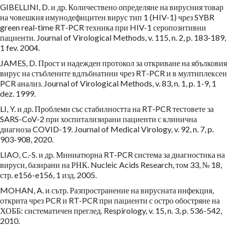
GIBELLINI, D. и др. Количествено определяне на вирусния товар
на човешкия имунодефицитен вирус тип 1 (HIV-1) чрез SYBR
green real-time RT-PCR техника при HIV-1 серопозитивни
пациенти. Journal of Virological Methods, v. 115, n. 2, p. 183-189,
1 fev. 2004.
JAMES, D. Прост и надежден протокол за откриване на ябълковия
вирус на стъблените вдлъбнатини чрез RT-PCR и в мултиплексен
PCR анализ. Journal of Virological Methods, v. 83, n. 1, p. 1-9, 1
dez. 1999.
LI, Y. и др. Проблеми със стабилността на RT-PCR тестовете за
SARS-CoV-2 при хоспитализирани пациенти с клинична
диагноза COVID-19. Journal of Medical Virology, v. 92, n. 7, p.
903-908, 2020.
LIAO, C.-S. и др. Миниатюрна RT-PCR система за диагностика на
вируси, базирани на РНК. Nucleic Acids Research, том 33, № 18,
стр. e156-e156, 1 изд. 2005.
MOHAN, A. и сътр. Разпространение на вирусната инфекция,
открита чрез PCR и RT-PCR при пациенти с остро обостряне на
ХОББ: систематичен преглед. Respirology, v. 15, n. 3, p. 536-542,
2010.