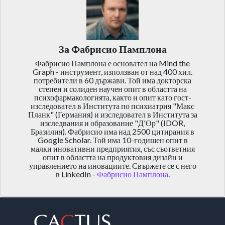
За Фабрисио Памплона
Фабрисио Памплона е основател на Mind the
Graph - инструмент, използван от над 400 хил.
потребители в 60 държави. Той има докторска
степен и солиден научен опит в областта на
психофармакологията, както и опит като гост-
изследовател в Института по психиатрия "Макс
Планк" (Германия) и изследовател в Института за
изследвания и образование "Д'Ор" (IDOR,
Бразилия). Фабрисио има над 2500 цитирания в
Google Scholar. Той има 10-годишен опит в
малки иновативни предприятия, със съответния
опит в областта на продуктовия дизайн и
управлението на иновациите. Свържете се с него
в LinkedIn -
Фабрисио Памплона
.