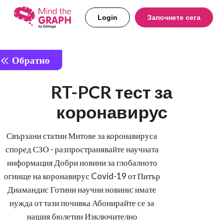
Login
Започнете сега
Обратно
RT-PCR тест за
коронавирус
Свързани статии Митове за коронавируса
според СЗО - разпространявайте научната
информация Добри новини за глобалното
огнище на коронавирус Covid-19 от Питър
Диамандис Готини научни новини: имате
нужда от тази почивка Абонирайте се за
нашия бюлетин Изключително