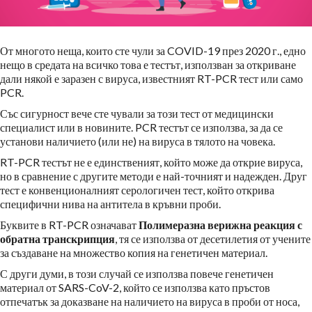
От многото неща, които сте чули за COVID-19 през 2020 г., едно
нещо в средата на всичко това е тестът, използван за откриване
дали някой е заразен с вируса, известният RT-PCR тест или само
PCR.
Със сигурност вече сте чували за този тест от медицински
специалист или в новините. PCR тестът се използва, за да се
установи наличието (или не) на вируса в тялото на човека.
RT-PCR тестът не е единственият, който може да открие вируса,
но в сравнение с другите методи е най-точният и надежден. Друг
тест е конвенционалният серологичен тест, който открива
специфични нива на антитела в кръвни проби.
Буквите в RT-PCR означават
Полимеразна верижна реакция с
обратна транскрипция
, тя се използва от десетилетия от учените
за създаване на множество копия на генетичен материал.
С други думи, в този случай се използва повече генетичен
материал от SARS-CoV-2, който се използва като пръстов
отпечатък за доказване на наличието на вируса в проби от носа,