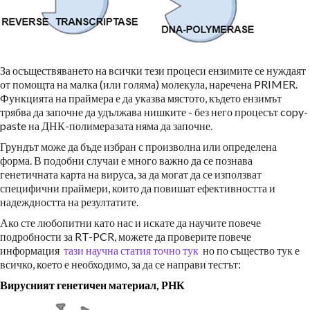
За осъществяването на всички тези процеси ензимите се нуждаят
от помощта на малка (или голяма) молекула, наречена PRIMER.
Функцията на праймера е да указва мястото, където ензимът
трябва да започне да удължава нишките - без него процесът copy-
paste на ДНК-полимеразата няма да започне.
Грундът може да бъде избран с произволна или определена
форма. В подобни случаи е много важно да се познава
генетичната карта на вируса, за да могат да се използват
специфични праймери, които да повишат ефективността и
надеждността на резултатите.
Ако сте любопитни като нас и искате да научите повече
подробности за RT-PCR, можете да проверите повече
информация
тази научна статия
точно тук
но по същество тук е
всичко, което е необходимо, за да се направи тестът:
Вирусният генетичен материал, РНК