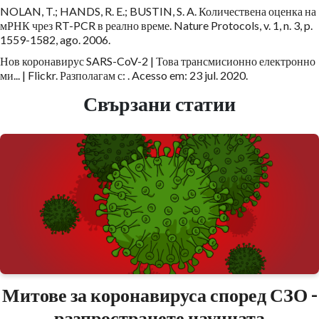
NOLAN, T.; HANDS, R. E.; BUSTIN, S. A. Количествена оценка на
мРНК чрез RT-PCR в реално време. Nature Protocols, v. 1, n. 3, p.
1559-1582, ago. 2006.
Нов коронавирус SARS-CoV-2 | Това трансмисионно електронно
ми... | Flickr. Разполагам с: . Acesso em: 23 jul. 2020.
Свързани статии
Митове за коронавируса според СЗО -
разпространете научната