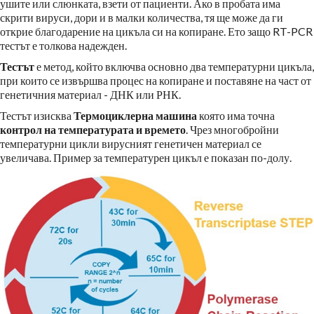
ушите или слюнката, взети от пациенти. Ако в пробата има
скрити вируси, дори и в малки количества, тя ще може да ги
открие благодарение на цикъла си на копиране. Ето защо RT-PCR
тестът е толкова надежден.
Тестът
е метод, който включва основно два температурни цикъла,
при които се извършва процес на копиране и поставяне на част от
генетичния материал - ДНК или РНК.
Тестът изисква
Термоциклерна машина
която има точна
контрол на температурата и времето
. Чрез многобройни
температурни цикли вирусният генетичен материал се
увеличава. Пример за температурен цикъл е показан по-долу.