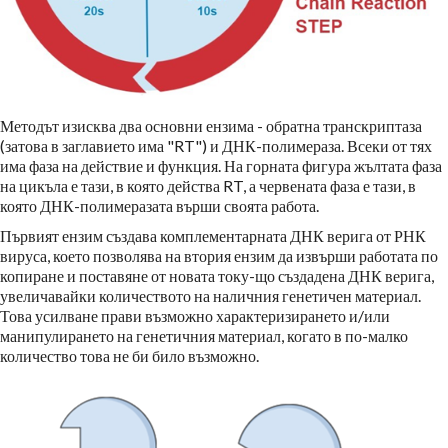
Методът изисква два основни ензима - обратна транскриптаза
(затова в заглавието има "RT") и ДНК-полимераза. Всеки от тях
има фаза на действие и функция. На горната фигура жълтата фаза
на цикъла е тази, в която действа RT, а червената фаза е тази, в
която ДНК-полимеразата върши своята работа.
Първият ензим създава комплементарната ДНК верига от РНК
вируса, което позволява на втория ензим да извърши работата по
копиране и поставяне от новата току-що създадена ДНК верига,
увеличавайки количеството на наличния генетичен материал.
Това усилване прави възможно характеризирането и/или
манипулирането на генетичния материал, когато в по-малко
количество това не би било възможно.