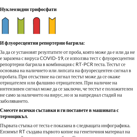
Нуклеозидни трифосфати
И флуоресцентни репортерни багрила:
За да се установят резултатите от проба, която може да е или да не
е заразена с вируса COVID-19, се използва тест с флуоресцентни
репортерни багрила в комбинация с RT-PCR теста. Тестът се
основава на наличието или липсата на флуоресцентен сигнал в
пробата. При отсъствие на сигнал тестът може да се окаже
отрицателен или фалшиво отрицателен. При наличие на
интензивен сигнал може да се заключи, че тестът е положителен
не само за наличието на вирус, но и за напреднал стадий на
заболяването.
Смесете всички съставки и ги поставете в машината с
термоцикъл.
Първата стъпка от теста е показана в следващата инфографика.
Ензимът RT създава първото копие на генетичния материал на