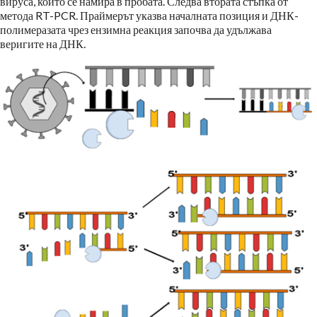
вируса, който се намира в пробата. Следва втората стъпка от
метода RT-PCR. Праймерът указва началната позиция и ДНК-
полимеразата чрез ензимна реакция започва да удължава
веригите на ДНК.