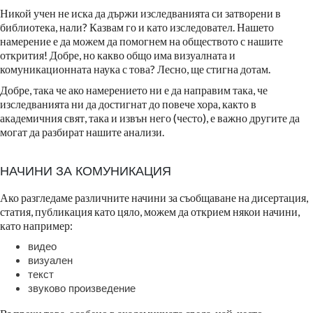
Никой учен не иска да държи изследванията си затворени в
библиотека, нали? Казвам го и като изследовател. Нашето
намерение е да можем да помогнем на обществото с нашите
открития! Добре, но какво общо има визуалната и
комуникационната наука с това? Лесно, ще стигна дотам.
Добре, така че ако намерението ни е да направим така, че
изследванията ни да достигнат до повече хора, както в
академичния свят, така и извън него (често), е важно другите да
могат да разбират нашите анализи.
НАЧИНИ ЗА КОМУНИКАЦИЯ
Ако разгледаме различните начини за съобщаване на дисертация,
статия, публикация като цяло, можем да открием някои начини,
като например:
видео
визуален
текст
звуково произведение