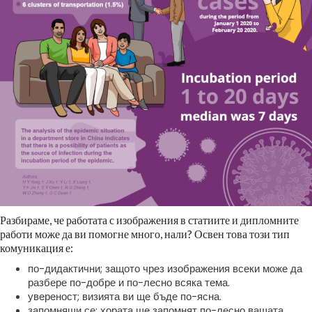
Разбираме, че работата с изображения в статиите и дипломните
работи може да ви помогне много, нали? Освен това този тип
комуникация е:
по-дидактични; защото чрез изображения всеки може да
разбере по-добре и по-лесно всяка тема.
увереност; визията ви ще бъде по-ясна.
запомнящи се; хората ще запомнят по-лесно вашата