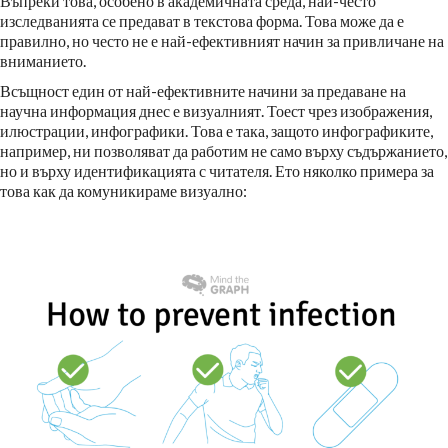
Въпреки това, особено в академичната среда, най-често
изследванията се предават в текстова форма. Това може да е
правилно, но често не е най-ефективният начин за привличане на
вниманието.
Всъщност един от най-ефективните начини за предаване на
научна информация днес е визуалният. Тоест чрез изображения,
илюстрации, инфографики. Това е така, защото инфографиките,
например, ни позволяват да работим не само върху съдържанието,
но и върху идентификацията с читателя. Ето няколко примера за
това как да комуникираме визуално: