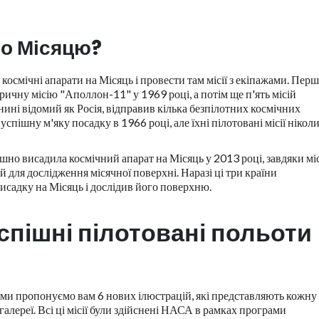
по Місяцю?
космічні апарати на Місяць і провести там місії з екіпажами. Пер
ичну місію "Аполлон-11" у 1969 році, а потім ще п'ять місій
ині відомий як Росія, відправив кілька безпілотних космічних
успішну м'яку посадку в 1966 році, але їхні пілотовані місії ніколи
шно висадила космічний апарат на Місяць у 2013 році, завдяки міс
сій для дослідження місячної поверхні. Наразі ці три країни
исадку на Місяць і дослідив його поверхню.
пішні пілотовані польоти
, ми пропонуємо вам 6 нових ілюстрацій, які представляють кожну 
галереї. Всі ці місії були здійснені НАСА в рамках програми