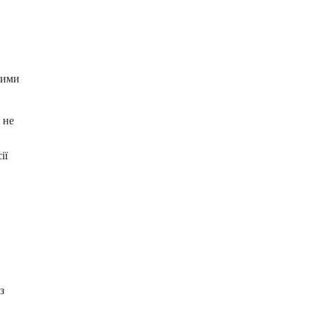
шими
 не
ії
з