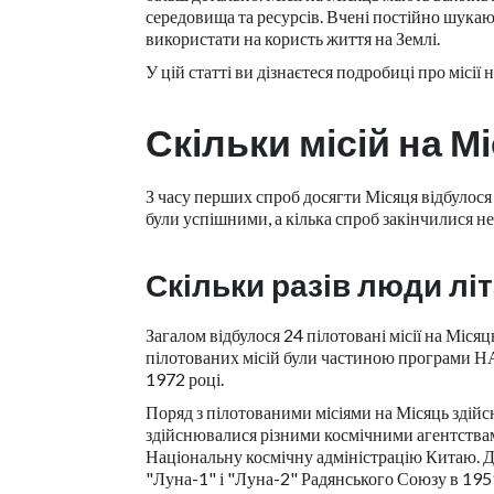
середовища та ресурсів. Вчені постійно шукаю
використати на користь життя на Землі.
У цій статті ви дізнаєтеся подробиці про місії
Скільки місій на М
З часу перших спроб досягти Місяця відбулося 
були успішними, а кілька спроб закінчилися н
Скільки разів люди лі
Загалом відбулося 24 пілотовані місії на Міся
пілотованих місій були частиною програми Н
1972 році.
Поряд з пілотованими місіями на Місяць здійснюв
здійснювалися різними космічними агентства
Національну космічну адміністрацію Китаю. До
"Луна-1" і "Луна-2" Радянського Союзу в 1959 