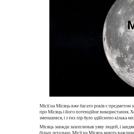
Місії на Місяць вже багато років є предметом
про Місяць і його потенційне використання. Хо
зменшився, і з тих пір було здійснено кілька міс
Місяць завжди захоплював уяву людей, і завд
більш детально. Місії на Місяць мають важлив