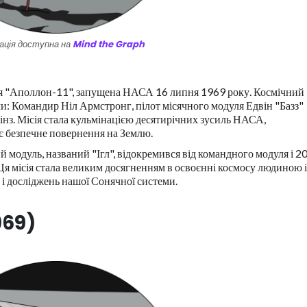
ація доступна на
Mind the Graph
сія "Аполлон-11", запущена НАСА 16 липня 1969 року. Космічний
и: Командир Ніл Армстронг, пілот місячного модуля Едвін "Базз"
інз. Місія стала кульмінацією десятирічних зусиль НАСА,
нє безпечне повернення на Землю.
модуль, названий "Ігл", відокремився від командного модуля і 2
Ця місія стала великим досягненням в освоєнні космосу людиною і
 і досліджень нашої Сонячної системи.
969)