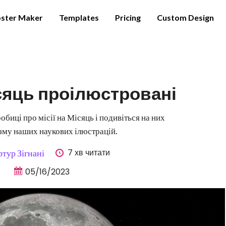
ster Maker
Templates
Pricing
Custom Design
ісяць проілюстровані
обиці про місії на Місяць і подивіться на них
зму наших наукових ілюстрацій.
7 хв читати
тур Зігнані
05/16/2023