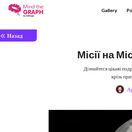
Gallery
Po
Назад
Місії на М
Дізнайтеся цікаві подр
крізь при
Ар