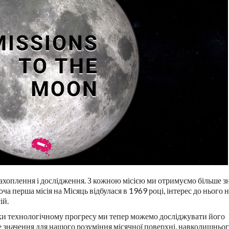
 захоплення і дослідження. З кожною місією ми отримуємо більше з
ча перша місія на Місяць відбулася в 1969 році, інтерес до нього 
ій.
яки технологічному прогресу ми тепер можемо досліджувати його
е значення для нашого розуміння місячної поверхні, навколишньо