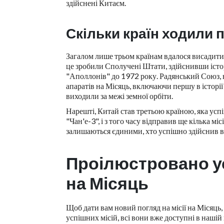
здійснені Китаєм.
Скільки країн ходили 
Загалом лише трьом країнам вдалося висадити 
це зробили Сполучені Штати, здійснивши істор
"Аполлонів" до 1972 року. Радянський Союз, н
апаратів на Місяць, включаючи першу в історії 
виходили за межі земної орбіти.
Нарешті, Китай став третьою країною, яка успі
"Чан'е-3", і з того часу відправив ще кілька мі
залишаються єдиними, хто успішно здійснив в
Проілюстровано ус
на Місяць
Щоб дати вам новий погляд на місії на Місяць
успішних місій, всі вони вже доступні в нашій 