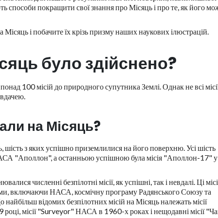
ть способи покращити свої знання про Місяць і про те, як його мо
 на Місяць і побачите їх крізь призму наших наукових ілюстрацій.
ісяць було здійснено?
понад 100 місій до природного супутника Землі. Однак не всі місі
евдачею.
тали на Місяць?
ць, шість з яких успішно приземлилися на його поверхню. Усі шість
АСА "Аполлон", а останньою успішною була місія "Аполлон-17" у
алися численні безпілотні місії, як успішні, так і невдалі. Ці місі
ми, включаючи НАСА, космічну програму Радянського Союзу та
 найбільш відомих безпілотних місій на Місяць належать місії
році, місії "Surveyor" НАСА в 1960-х роках і нещодавні місії "Чан