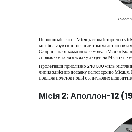
Ілюстр
Першою місією на Місяць стала історична мі
корабель був екіпірований трьома астронавтам
Олдрін і пілот командного модуля Майкл Колл
спрямованих на висадку людей на Місяць і їх
Пролетівши приблизно 240 000 миль, місячний 
липня здійснив посадку на поверхню Місяця. 
поклала початок новій ері наукових відкриттів
Місія 2: Аполлон-12 (1