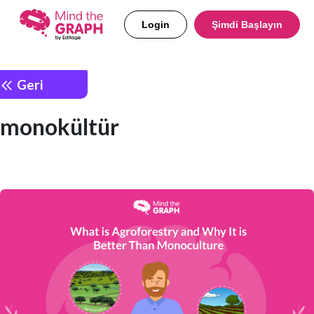
Login
Şimdi Başlayın
Geri
monokültür