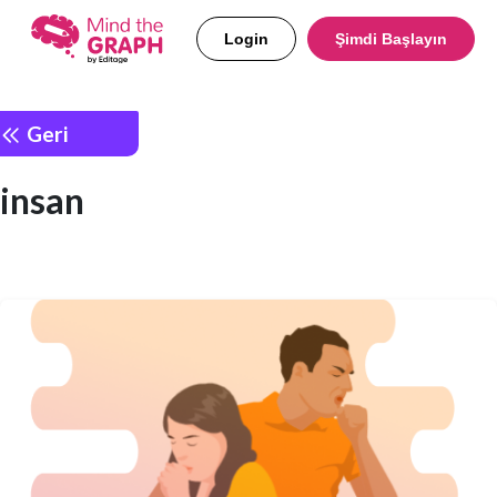
Login
Şimdi Başlayın
Geri
insan