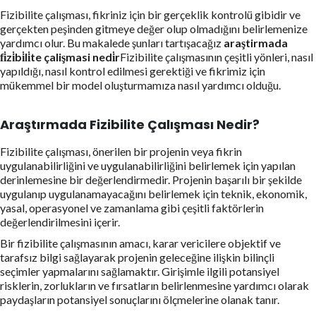
Fizibilite çalışması, fikriniz için bir gerçeklik kontrolü gibidir ve
gerçekten peşinden gitmeye değer olup olmadığını belirlemenize
yardımcı olur. Bu makalede şunları tartışacağız
araştirmada
fi̇zi̇bi̇li̇te çalişmasi nedi̇r
Fizibilite çalışmasının çeşitli yönleri, nasıl
yapıldığı, nasıl kontrol edilmesi gerektiği ve fikrimiz için
mükemmel bir model oluşturmamıza nasıl yardımcı olduğu.
Araştırmada Fizibilite Çalışması Nedir?
Fizibilite çalışması, önerilen bir projenin veya fikrin
uygulanabilirliğini ve uygulanabilirliğini belirlemek için yapılan
derinlemesine bir değerlendirmedir. Projenin başarılı bir şekilde
uygulanıp uygulanamayacağını belirlemek için teknik, ekonomik,
yasal, operasyonel ve zamanlama gibi çeşitli faktörlerin
değerlendirilmesini içerir.
Bir fizibilite çalışmasının amacı, karar vericilere objektif ve
tarafsız bilgi sağlayarak projenin geleceğine ilişkin bilinçli
seçimler yapmalarını sağlamaktır. Girişimle ilgili potansiyel
risklerin, zorlukların ve fırsatların belirlenmesine yardımcı olarak
paydaşların potansiyel sonuçlarını ölçmelerine olanak tanır.