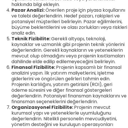
hakkında bilgi ekleyin.
Pazar Analizi:
Önerilen proje için piyasa koşullarını
ve talebi değerlendirin. Hedef pazarı, rakipleri ve
potansiyel müşterileri belirleyin. Pazar eğilimlerini,
büyüme beklentilerini ve olası zorlukları veya riskleri
analiz edin.
Teknik Fizibilite:
Gerekli altyapı, teknoloji,
kaynaklar ve uzmanlık gibi projenin teknik yönlerini
değerlendirin. Gerekli kaynakların ve yeteneklerin
mevcut olup olmadığını veya projenin kısıtlamaları
dahilinde elde edilip edilemeyeceğini belirleyin.
Finansal Fizibilite:
Projenin kapsamlı bir finansal
analizini yapın. İlk yatırım maliyetlerini, işletme
giderlerini ve öngörülen gelirleri tahmin edin.
Projenin karlılığını, yatırım getirisini (ROI), geri
ödeme süresini ve diğer finansal göstergeleri
değerlendirin. Potansiyel finansman kaynaklarını ve
finansman seçeneklerini değerlendirin.
Organizasyonel Fizibilite:
Projenin mevcut
kurumsal yapı ve yeteneklerle uyumluluğunu
değerlendirin. Nitelikli personelin mevcudiyetini,
yönetim desteğini ve kuruluşun operasyonları