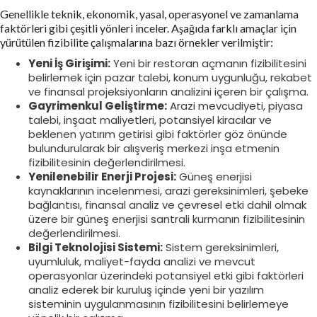
Genellikle teknik, ekonomik, yasal, operasyonel ve zamanlama
faktörleri gibi çeşitli yönleri inceler. Aşağıda farklı amaçlar için
yürütülen fizibilite çalışmalarına bazı örnekler verilmiştir:
Yeni İş Girişimi:
Yeni bir restoran açmanın fizibilitesini
belirlemek için pazar talebi, konum uygunluğu, rekabet
ve finansal projeksiyonların analizini içeren bir çalışma.
Gayrimenkul Geliştirme:
Arazi mevcudiyeti, piyasa
talebi, inşaat maliyetleri, potansiyel kiracılar ve
beklenen yatırım getirisi gibi faktörler göz önünde
bulundurularak bir alışveriş merkezi inşa etmenin
fizibilitesinin değerlendirilmesi.
Yenilenebilir Enerji Projesi:
Güneş enerjisi
kaynaklarının incelenmesi, arazi gereksinimleri, şebeke
bağlantısı, finansal analiz ve çevresel etki dahil olmak
üzere bir güneş enerjisi santrali kurmanın fizibilitesinin
değerlendirilmesi.
Bilgi Teknolojisi Sistemi:
Sistem gereksinimleri,
uyumluluk, maliyet-fayda analizi ve mevcut
operasyonlar üzerindeki potansiyel etki gibi faktörleri
analiz ederek bir kuruluş içinde yeni bir yazılım
sisteminin uygulanmasının fizibilitesini belirlemeye