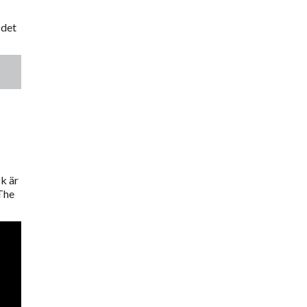
 det
ik är
The