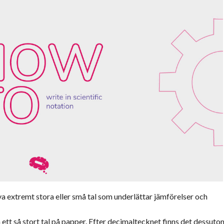
va extremt stora eller små tal som underlättar jämförelser och
a ett så stort tal på papper. Efter decimaltecknet finns det dessuto