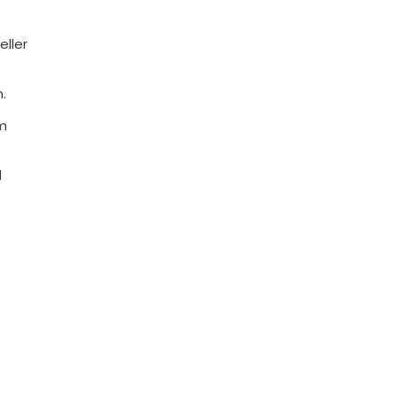
eller
.
om
d