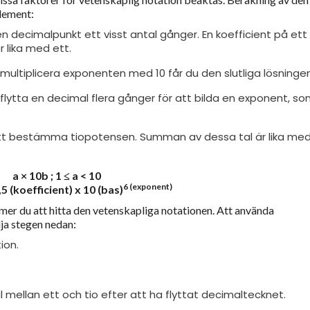
element:
 decimalpunkt ett visst antal gånger. En koefficient på ett 
 lika med ett.
 multiplicera exponenten med 10 får du den slutliga lösningen
flytta en decimal flera gånger för att bilda en exponent, s
tt bestämma tiopotensen. Summan av dessa tal är lika me
a × 10b ; 1 ≤ a < 10
6 (exponent)
 (koefficient) x 10 (bas)
mmer du att hitta den vetenskapliga notationen. Att använda
lja stegen nedan:
ion.
l mellan ett och tio efter att ha flyttat decimaltecknet.