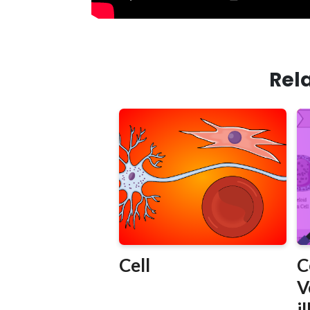
Rela
Cell
C
V
i