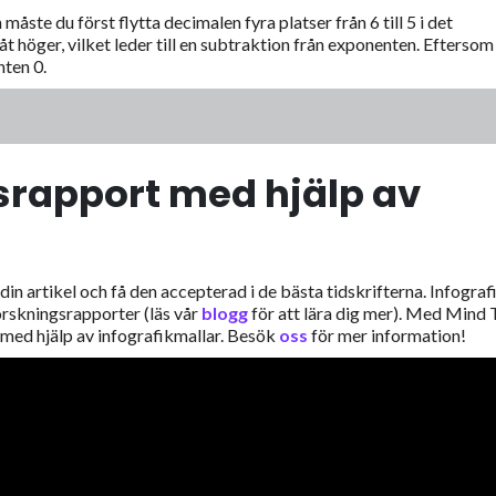
måste du först flytta decimalen fyra platser från 6 till 5 i det
åt höger, vilket leder till en subtraktion från exponenten. Eftersom
nten 0.
gsrapport med hjälp av
 din artikel och få den accepterad i de bästa tidskrifterna. Infograf
forskningsrapporter (läs vår
blogg
för att lära dig mer). Med Mind 
r med hjälp av infografikmallar. Besök
oss
för mer information!