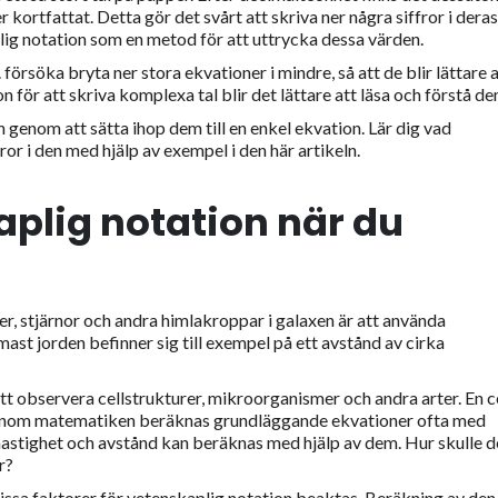
 kortfattat. Detta gör det svårt att skriva ner några siffror i deras
ig notation som en metod för att uttrycka dessa värden.
försöka bryta ner stora ekvationer i mindre, så att de blir lättare a
för att skriva komplexa tal blir det lättare att läsa och förstå de
n genom att sätta ihop dem till en enkel ekvation. Lär dig vad
ror i den med hjälp av exempel i den här artikeln.
plig notation när du
er, stjärnor och andra himlakroppar i galaxen är att använda
ast jorden befinner sig till exempel på ett avstånd av cirka
t observera cellstrukturer, mikroorganismer och andra arter. En ce
. Inom matematiken beräknas grundläggande ekvationer ofta med
hastighet och avstånd kan beräknas med hjälp av dem. Hur skulle 
r?
issa faktorer för vetenskaplig notation beaktas. Beräkning av den