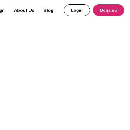
gn
About Us
Blog
Login
Börja nu