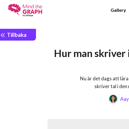
Gallery
Tillbaka
Hur man skriver 
Nu är det dags att lär
skriver tal i den
Aay