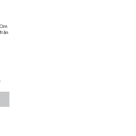
. Om
 från
.