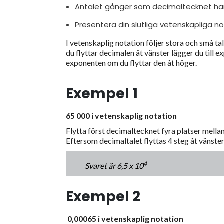
Antalet gånger som decimaltecknet har 
Presentera din slutliga vetenskapliga not
I vetenskaplig notation följer stora och små t
du flyttar decimalen åt vänster lägger du till 
exponenten om du flyttar den åt höger.
Exempel 1
65 000 i vetenskaplig notation
Flytta först decimaltecknet fyra platser mellan
Eftersom decimaltalet flyttas 4 steg åt vänst
4
Svaret är 6,5 x 10
Exempel 2
0,00065 i vetenskaplig notation