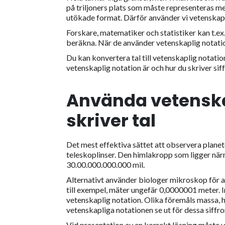
på triljoners plats som måste representeras mer
utökade format. Därför använder vi vetenskapl
Forskare, matematiker och statistiker kan t.ex. 
beräkna. När de använder vetenskaplig notation 
Du kan konvertera tal till vetenskaplig notatio
vetenskaplig notation är och hur du skriver siff
Använda vetenska
skriver tal
Det mest effektiva sättet att observera planet
teleskoplinser. Den himlakropp som ligger närm
30.00.000.000.000 mil.
Alternativt använder biologer mikroskop för at
till exempel, mäter ungefär 0,0000001 meter
vetenskaplig notation. Olika föremåls massa, 
vetenskapliga notationen se ut för dessa siffro
Vid presentation av en korrekt lösning måste v