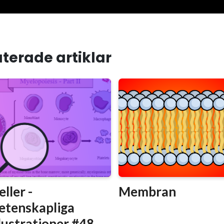
terade artiklar
eller -
Membran
etenskapliga
llustrationer #48