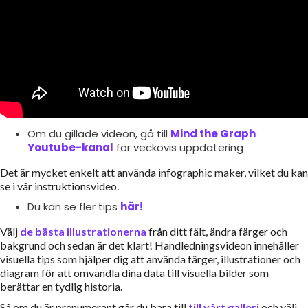
Om du gillade videon, gå till
Mind the Graph
Youtube-kanal
för veckovis uppdatering
Det är mycket enkelt att använda infographic maker, vilket du kan
se i vår instruktionsvideo.
Du kan se fler tips
här!
Välj
de bästa illustrationerna
från ditt fält, ändra färger och
bakgrund och sedan är det klart! Handledningsvideon innehåller
visuella tips som hjälper dig att använda färger, illustrationer och
diagram för att omvandla dina data till visuella bilder som
berättar en tydlig historia.
Så om du är prenumerant går du bara till
till vårt galleri
och välj