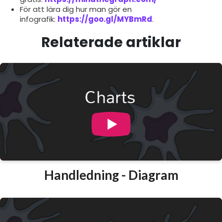
För att lära dig hur man gör en
infografik:
https://goo.gl/MYBmRd
.
Relaterade artiklar
Handledning - Diagram