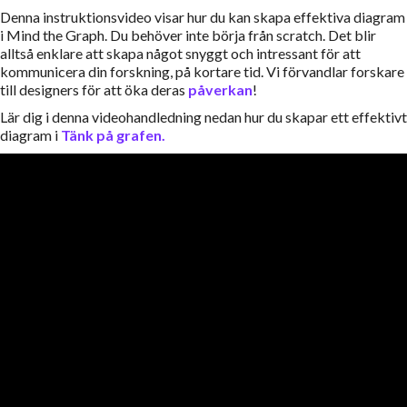
Denna instruktionsvideo visar hur du kan skapa effektiva diagram
i Mind the Graph. Du behöver inte börja från scratch. Det blir
alltså enklare att skapa något snyggt och intressant för att
kommunicera din forskning, på kortare tid. Vi förvandlar forskare
till designers för att öka deras
påverkan
!
Lär dig i denna videohandledning nedan hur du skapar ett effektivt
diagram i
Tänk på grafen.