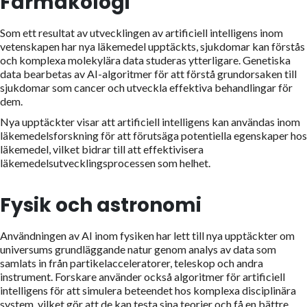
Farmakologi
Som ett resultat av utvecklingen av artificiell intelligens inom
vetenskapen har nya läkemedel upptäckts, sjukdomar kan förstås
och komplexa molekylära data studeras ytterligare. Genetiska
data bearbetas av AI-algoritmer för att förstå grundorsaken till
sjukdomar som cancer och utveckla effektiva behandlingar för
dem.
Nya upptäckter visar att artificiell intelligens kan användas inom
läkemedelsforskning för att förutsäga potentiella egenskaper hos
läkemedel, vilket bidrar till att effektivisera
läkemedelsutvecklingsprocessen som helhet.
Fysik och astronomi
Användningen av AI inom fysiken har lett till nya upptäckter om
universums grundläggande natur genom analys av data som
samlats in från partikelacceleratorer, teleskop och andra
instrument. Forskare använder också algoritmer för artificiell
intelligens för att simulera beteendet hos komplexa disciplinära
system, vilket gör att de kan testa sina teorier och få en bättre