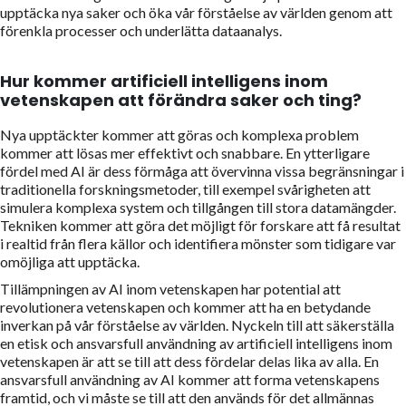
upptäcka nya saker och öka vår förståelse av världen genom att
förenkla processer och underlätta dataanalys.
Hur kommer artificiell intelligens inom
vetenskapen att förändra saker och ting?
Nya upptäckter kommer att göras och komplexa problem
kommer att lösas mer effektivt och snabbare. En ytterligare
fördel med AI är dess förmåga att övervinna vissa begränsningar i
traditionella forskningsmetoder, till exempel svårigheten att
simulera komplexa system och tillgången till stora datamängder.
Tekniken kommer att göra det möjligt för forskare att få resultat
i realtid från flera källor och identifiera mönster som tidigare var
omöjliga att upptäcka.
Tillämpningen av AI inom vetenskapen har potential att
revolutionera vetenskapen och kommer att ha en betydande
inverkan på vår förståelse av världen. Nyckeln till att säkerställa
en etisk och ansvarsfull användning av artificiell intelligens inom
vetenskapen är att se till att dess fördelar delas lika av alla. En
ansvarsfull användning av AI kommer att forma vetenskapens
framtid, och vi måste se till att den används för det allmännas