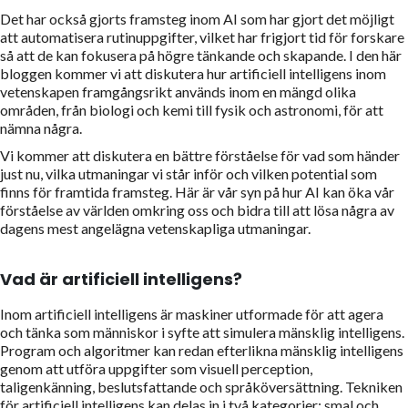
Det har också gjorts framsteg inom AI som har gjort det möjligt
att automatisera rutinuppgifter, vilket har frigjort tid för forskare
så att de kan fokusera på högre tänkande och skapande. I den här
bloggen kommer vi att diskutera hur artificiell intelligens inom
vetenskapen framgångsrikt används inom en mängd olika
områden, från biologi och kemi till fysik och astronomi, för att
nämna några.
Vi kommer att diskutera en bättre förståelse för vad som händer
just nu, vilka utmaningar vi står inför och vilken potential som
finns för framtida framsteg. Här är vår syn på hur AI kan öka vår
förståelse av världen omkring oss och bidra till att lösa några av
dagens mest angelägna vetenskapliga utmaningar.
Vad är artificiell intelligens?
Inom artificiell intelligens är maskiner utformade för att agera
och tänka som människor i syfte att simulera mänsklig intelligens.
Program och algoritmer kan redan efterlikna mänsklig intelligens
genom att utföra uppgifter som visuell perception,
taligenkänning, beslutsfattande och språköversättning. Tekniken
för artificiell intelligens kan delas in i två kategorier: smal och