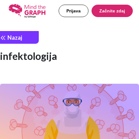
Prijava
Začnite zdaj
Nazaj
infektologija