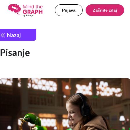
Prijava
Začnite zdaj
Nazaj
Pisanje