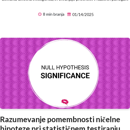
8 min branja
01/14/2025
Razumevanje pomembnosti ničelne
hipoteze pri statističnem testiranju