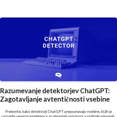
Razumevanje detektorjev ChatGPT:
Zagotavljanje avtentičnosti vsebine
Preberite, kako detektorji ChatGPT prepoznavajo vsebine, ki jih je
ustvarila umetna inteligenca, in ohranjajo pristnost v različnih panogah.