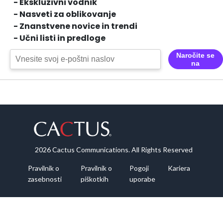
- Ekskluzivni vodnik
- Nasveti za oblikovanje
- Znanstvene novice in trendi
- Učni listi in predloge
Naročite se
na
2026 Cactus Communications. All Rights Reserved
Pravilnik o
Pravilnik o
Pogoji
Kariera
zasebnosti
piškotkih
uporabe