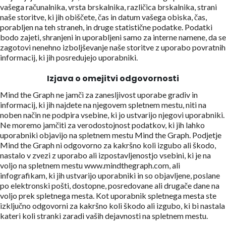
vašega računalnika, vrsta brskalnika, različica brskalnika, strani
naše storitve, ki jih obiščete, čas in datum vašega obiska, čas,
porabljen na teh straneh, in druge statistične podatke. Podatki
bodo zajeti, shranjeni in uporabljeni samo za interne namene, da se
zagotovi nenehno izboljševanje naše storitve z uporabo povratnih
informacij, ki jih posredujejo uporabniki.
Izjava o omejitvi odgovornosti
Mind the Graph ne jamči za zanesljivost uporabe gradiv in
informacij, ki jih najdete na njegovem spletnem mestu, niti na
noben način ne podpira vsebine, ki jo ustvarijo njegovi uporabniki.
Ne moremo jamčiti za verodostojnost podatkov, ki jih lahko
uporabniki objavijo na spletnem mestu Mind the Graph. Podjetje
Mind the Graph ni odgovorno za kakršno koli izgubo ali škodo,
nastalo v zvezi z uporabo ali izpostavljenostjo vsebini, ki je na
voljo na spletnem mestu www.mindthegraph.com, ali
infografikam, ki jih ustvarijo uporabniki in so objavljene, poslane
po elektronski pošti, dostopne, posredovane ali drugače dane na
voljo prek spletnega mesta. Kot uporabnik spletnega mesta ste
izključno odgovorni za kakršno koli škodo ali izgubo, ki bi nastala
kateri koli stranki zaradi vaših dejavnosti na spletnem mestu.