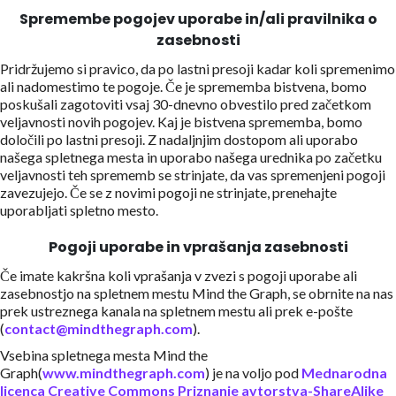
Spremembe pogojev uporabe in/ali pravilnika o
zasebnosti
Pridržujemo si pravico, da po lastni presoji kadar koli spremenimo
ali nadomestimo te pogoje. Če je sprememba bistvena, bomo
poskušali zagotoviti vsaj 30-dnevno obvestilo pred začetkom
veljavnosti novih pogojev. Kaj je bistvena sprememba, bomo
določili po lastni presoji. Z nadaljnjim dostopom ali uporabo
našega spletnega mesta in uporabo našega urednika po začetku
veljavnosti teh sprememb se strinjate, da vas spremenjeni pogoji
zavezujejo. Če se z novimi pogoji ne strinjate, prenehajte
uporabljati spletno mesto.
Pogoji uporabe in vprašanja zasebnosti
Če imate kakršna koli vprašanja v zvezi s pogoji uporabe ali
zasebnostjo na spletnem mestu Mind the Graph, se obrnite na nas
prek ustreznega kanala na spletnem mestu ali prek e-pošte
(
contact@mindthegraph.com
).
Vsebina spletnega mesta Mind the
Graph(
www.mindthegraph.com
) je na voljo pod
Mednarodna
licenca Creative Commons Priznanje avtorstva-ShareAlike