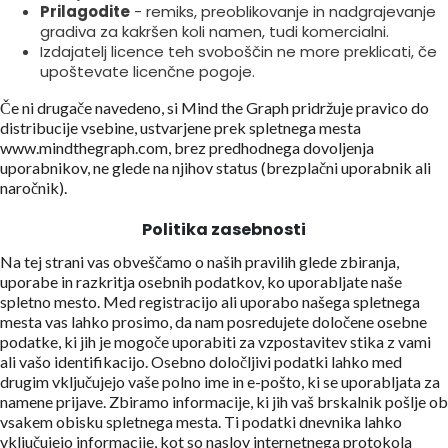
Prilagodite
- remiks, preoblikovanje in nadgrajevanje
gradiva za kakršen koli namen, tudi komercialni.
Izdajatelj licence teh svoboščin ne more preklicati, če
upoštevate licenčne pogoje.
Če ni drugače navedeno, si Mind the Graph pridržuje pravico do
distribucije vsebine, ustvarjene prek spletnega mesta
www.mindthegraph.com, brez predhodnega dovoljenja
uporabnikov, ne glede na njihov status (brezplačni uporabnik ali
naročnik).
Politika zasebnosti
Na tej strani vas obveščamo o naših pravilih glede zbiranja,
uporabe in razkritja osebnih podatkov, ko uporabljate naše
spletno mesto. Med registracijo ali uporabo našega spletnega
mesta vas lahko prosimo, da nam posredujete določene osebne
podatke, ki jih je mogoče uporabiti za vzpostavitev stika z vami
ali vašo identifikacijo. Osebno določljivi podatki lahko med
drugim vključujejo vaše polno ime in e-pošto, ki se uporabljata za
namene prijave. Zbiramo informacije, ki jih vaš brskalnik pošlje ob
vsakem obisku spletnega mesta. Ti podatki dnevnika lahko
vključujejo informacije, kot so naslov internetnega protokola