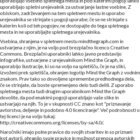
uporabljajo vsebino spletnega mesta in pod katerimi pogoji lahko
uporabljajo spletni urejevalnik za ustvarjanje lastne vsebine. Z
obiskom, zadrževanjem na tem spletnem mestu in uporabo
urejevalnika se strinjate s pogoji uporabe; če se ne strinjate s
katerim koli od teh pogojev, ne dostopajte do tega spletnega
mesta in ne uporabljajte spletnega urejevalnika.
Vsebina, shranjena v spletnem mestu mindthegraph.com in
ustvarjena z njim, je na voljo pod brezplačno licenco Creative
Commons. Brezplačni uporabniki lahko javno predstavijo
infografike, ustvarjene z urejevalnikom Mind the Graph, in
uporabijo ilustracije, ki so na voljo na spletišču, če je na sliki,
izvoženi prek spletišča, ohranjen logotip Mind the Graph z vodnim
znakom. Prav tako so dovoljene spremembe predhodnega dela,
če se strinjate, da boste spremenjeno delo tudi delili. Z uporabo
spletnega mesta tudi drugim uporabnikom Mind the Graph
dovolite, da pod enakimi pogoji uporabljajo vaše slike in
ustvarjajo na njih. To je v skupnosti CC znano kot "priznavanje
avtorstva, deljenje in podobno 4.0 licenciranje". Več podrobnosti o
tej licenci je na voljo tukaj:
http://creativecommons.org/licenses/by-sa/4.0/.
Naročniki imajo polne pravice do svojih stvaritev in so priznani
kot avtorji, ohranijo svoje pravice in možnost prenosa avtorskih