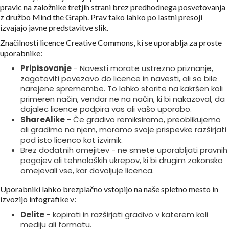
pravic na založnike tretjih strani brez predhodnega posvetovanja
z družbo Mind the Graph. Prav tako lahko po lastni presoji
izvajajo javne predstavitve slik.
Značilnosti licence Creative Commons, ki se uporablja za proste
uporabnike:
Pripisovanje
- Navesti morate ustrezno priznanje,
zagotoviti povezavo do licence in navesti, ali so bile
narejene spremembe. To lahko storite na kakršen koli
primeren način, vendar ne na način, ki bi nakazoval, da
dajalec licence podpira vas ali vašo uporabo.
ShareAlike
- Če gradivo remiksiramo, preoblikujemo
ali gradimo na njem, moramo svoje prispevke razširjati
pod isto licenco kot izvirnik.
Brez dodatnih omejitev - ne smete uporabljati pravnih
pogojev ali tehnoloških ukrepov, ki bi drugim zakonsko
omejevali vse, kar dovoljuje licenca.
Uporabniki lahko brezplačno vstopijo na naše spletno mesto in
izvozijo infografike v:
Delite
- kopirati in razširjati gradivo v katerem koli
mediju ali formatu.