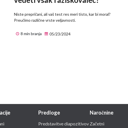
Niste prepričani, ali vaš test res meri tisto, kar bi moral?
Preučimo različne vrste veljavnosti.
8 min branja
05/23/2024
acije
Predloge
Naročnine
ni
Predstavitve diapozitivov
Začetni