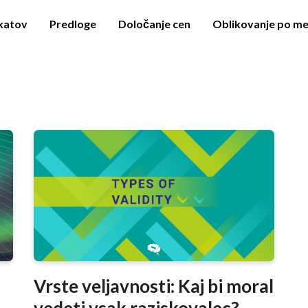
akatov
Predloge
Določanje cen
Oblikovanje po me
Vrste veljavnosti: Kaj bi moral
vedeti vsak raziskovalec?