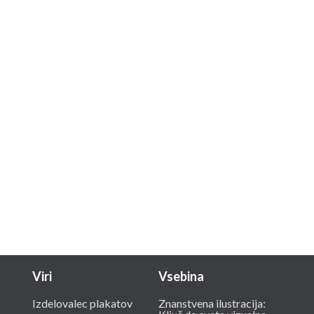
Viri
Vsebina
Izdelovalec plakatov
Znanstvena ilustracija: