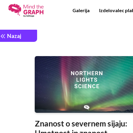
Galerija
Izdelovalec pl
Nazaj
Znanost o severnem sijaju:
Umetnost in znanost