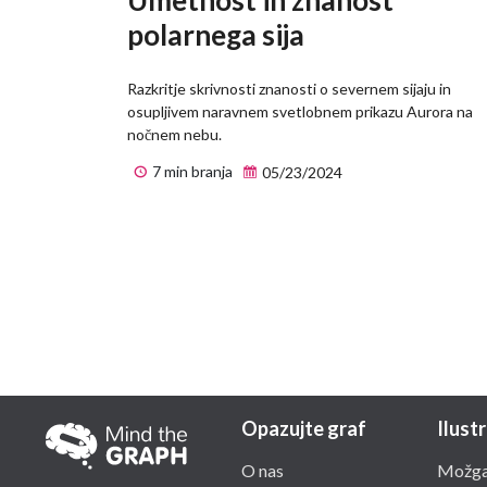
polarnega sija
Razkritje skrivnosti znanosti o severnem sijaju in
osupljivem naravnem svetlobnem prikazu Aurora na
nočnem nebu.
7 min branja
05/23/2024
Opazujte graf
Ilustr
O nas
Možga