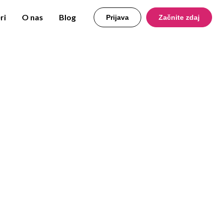
ri
O nas
Blog
Prijava
Začnite zdaj