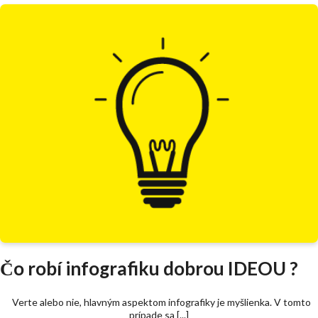
Čo robí infografiku dobrou IDEOU ?
Verte alebo nie, hlavným aspektom infografiky je myšlienka. V tomto
prípade sa [...]