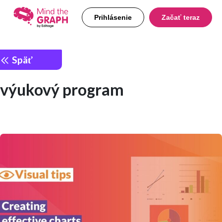
Prihlásenie
Začať teraz
Späť
výukový program