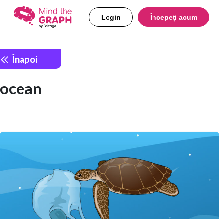
Login
Începeți acum
Înapoi
ocean