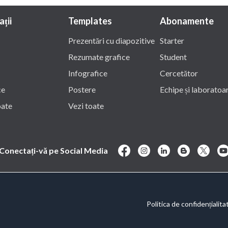
ații
Templates
Abonamente
Prezentări cu diapozitive
Starter
Rezumate grafice
Student
Infografice
Cercetător
ce
Postere
Echipe și laboratoa
oate
Vezi toate
Conectați-vă pe Social Media
Politica de confidențialita