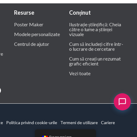
Resurse
Conținut
Poster Maker
Ilustrație științifică: Cheia
către o lume a științei
Modele personalizate
vizuale
Centrul de ajutor
Cum să includeți cifre într-
o lucrare de cercetare
re
Cum să creați un rezumat
grafic eficient
Vezi toate
te
Politica privind cookie-urile
Termeni de utilizare
Cariere