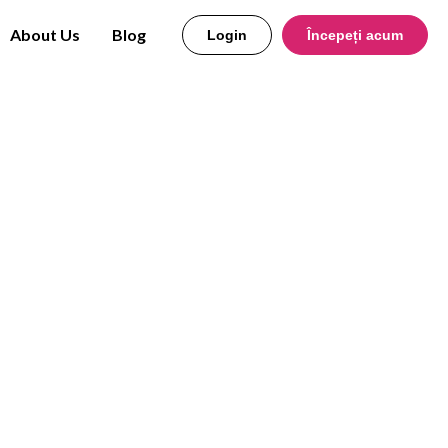
About Us
Blog
Login
Începeți acum