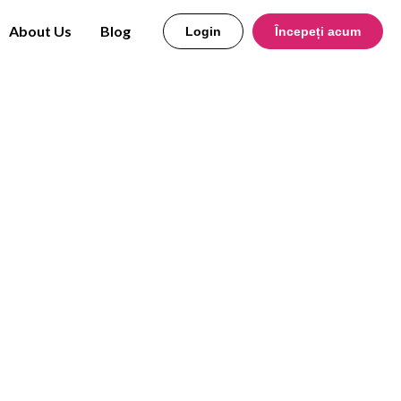
About Us
Blog
Login
Începeți acum