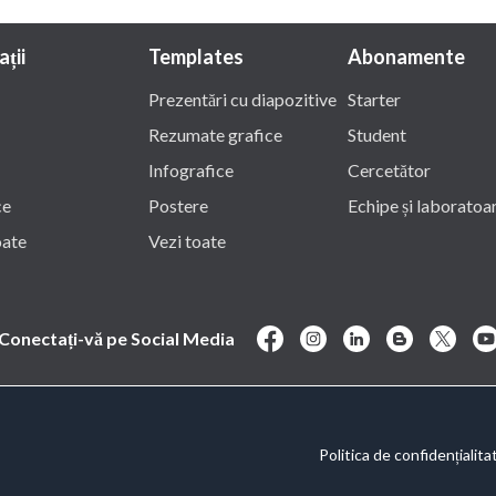
ații
Templates
Abonamente
Prezentări cu diapozitive
Starter
Rezumate grafice
Student
Infografice
Cercetător
ce
Postere
Echipe și laboratoa
oate
Vezi toate
Conectați-vă pe Social Media
Politica de confidențialita