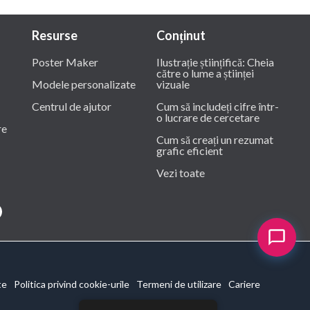
Resurse
Conținut
Poster Maker
Ilustrație științifică: Cheia
către o lume a științei
Modele personalizate
vizuale
Centrul de ajutor
Cum să includeți cifre într-
o lucrare de cercetare
re
Cum să creați un rezumat
grafic eficient
Vezi toate
te
Politica privind cookie-urile
Termeni de utilizare
Cariere