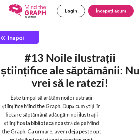
Login
Începeți acum
Înapoi
#13 Noile ilustrații
științifice ale săptămânii: Nu
vrei să le ratezi!
Este timpul să arătăm noile ilustrații
științifice Mind the Graph. După cum știți, în
fiecare săptămână adăugăm noi ilustrații
științifice la biblioteca noastră de pe Mind
the Graph. Ca urmare, avem deja peste opt
mii de ilustrații și toate acestea sunt