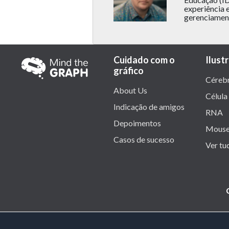
experiência 
gerenciament
Cuidado com o
Ilust
gráfico
Céreb
About Us
Célula
Indicação de amigos
RNA
Depoimentos
Mous
Casos de sucesso
Ver tu