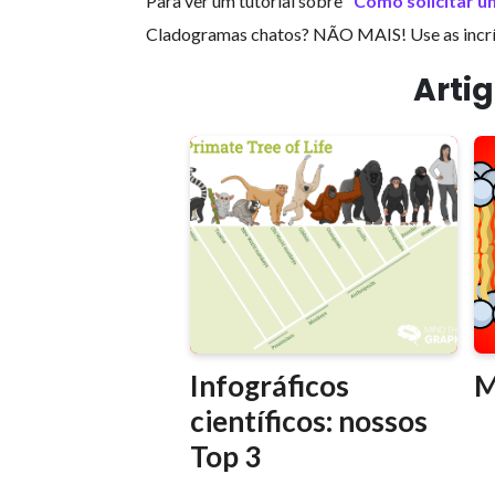
Para ver um tutorial sobre
"Como solicitar um
Cladogramas chatos? NÃO MAIS! Use as incríve
Arti
Infográficos
M
científicos: nossos
Top 3