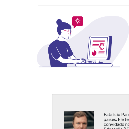
Fabricio Pam
países. Ele 
convidado no
Educação (ID