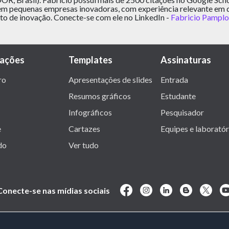
em pequenas empresas inovadoras, com experiência relevante em 
o de inovação. Conecte-se com ele no LinkedIn -
Fabricio Pampl
rações
Templates
Assinaturas
ro
Apresentações de slides
Entrada
Resumos gráficos
Estudante
Infográficos
Pesquisador
e
Cartazes
Equipes e laboratór
do
Ver tudo
Conecte-se nas mídias sociais