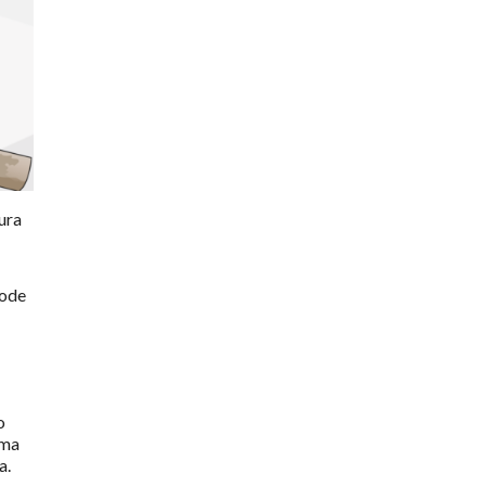
ura
pode
o
uma
a.