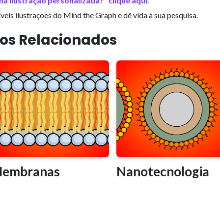
a ilustração personalizada?" clique aqui
.
is ilustrações do Mind the Graph e dê vida à sua pesquisa.
gos Relacionados
embranas
Nanotecnologia