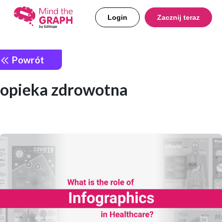
Login
Zacznij teraz
Powrót
opieka zdrowotna