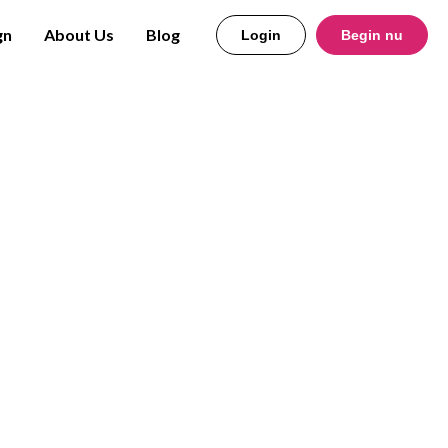
gn
About Us
Blog
Login
Begin nu