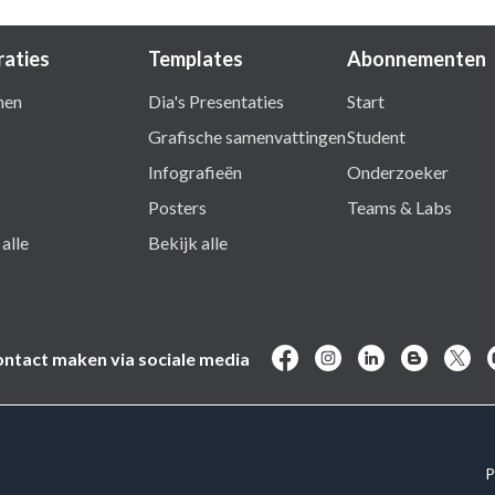
raties
Templates
Abonnementen
nen
Dia's Presentaties
Start
Grafische samenvattingen
Student
Infografieën
Onderzoeker
Posters
Teams & Labs
alle
Bekijk alle
ntact maken via sociale media
P