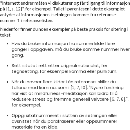
"Internett endrer måten vi diskuterer og får tilgang til informasjon
på [1, s. 12]", for eksempel. Tallet i parentesen i dette eksemplet
antyder at informasjonen i setningen kommer fra referanse
nummer 1 i referanselisten.
Nedenfor finner du noen eksempler på beste praksis for sitering i
tekst:
Hvis du bruker informasjon fra samme kilde flere
ganger i oppgaven, må du bruke samme nummer hver
gang.
Sett sitatet rett etter originalmaterialet, før
tegnsetting, for eksempel komma eller punktum.
Når du nevner flere kilder i én referanse, skiller du
tallene med komma, som i [2, 7, 10]. "Nyere forskning
har vist at mindfulness-meditasjon kan bidra til å
redusere stress og fremme generell velvære [6, 7, 8].",
for eksempel.
Oppgi sitatnummeret i slutten av setningen eller
avsnittet når du parafraserer eller oppsummerer
materiale fra en kilde.