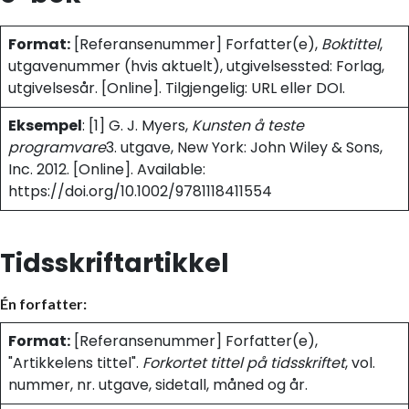
Format:
[Referansenummer] Forfatter(e),
Boktittel
,
utgavenummer (hvis aktuelt), utgivelsessted: Forlag,
utgivelsesår. [Online]. Tilgjengelig: URL eller DOI.
Eksempel
: [1] G. J. Myers,
Kunsten å teste
programvare
3. utgave, New York: John Wiley & Sons,
Inc. 2012. [Online]. Available:
https://doi.org/10.1002/9781118411554
Tidsskriftartikkel
Én forfatter:
Format:
[Referansenummer] Forfatter(e),
"Artikkelens tittel".
Forkortet tittel på tidsskriftet
, vol.
nummer, nr. utgave, sidetall, måned og år.