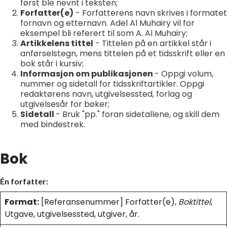
først ble nevnt i teksten;
Forfatter(e)
- Forfatterens navn skrives i formatet
fornavn og etternavn. Adel Al Muhairy vil for
eksempel bli referert til som A. Al Muhairy;
Artikkelens tittel
- Tittelen på en artikkel står i
anførselstegn, mens tittelen på et tidsskrift eller en
bok står i kursiv;
Informasjon om publikasjonen
- Oppgi volum,
nummer og sidetall for tidsskriftartikler. Oppgi
redaktørens navn, utgivelsessted, forlag og
utgivelsesår for bøker;
Sidetall
- Bruk "pp." foran sidetallene, og skill dem
med bindestrek.
Bok
Én forfatter:
Format:
[Referansenummer] Forfatter(e),
Boktittel
,
Utgave, utgivelsessted, utgiver, år.