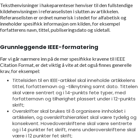
Teksthenvisninger i hakeparenteser henviser til den fullstendige
kildehenvisningen i referanselisten i slutten av artikkelen.
Referanselisten er ordnet numerisk i stedet for alfabetisk og
inneholder spesifikk informasjon om kilden, for eksempel
forfatterens navn, tittel, publiseringsdato og sidetall.
Grunnleggende IEEE-formatering
Før vi går nærmere inn på de mer spesifikke kravene til IEEE
Citation Format, er det viktig å vite at det også finnes generelle
krav, for eksempel:
Tittelsiden til en IEEE-artikkel skal inneholde artikkelens
tittel, forfatternavn og -tilknytning samt dato. Tittelen
skal være sentrert og i 14-punkts fete typer, med
forfatternavn og tilhørighet plassert under i 12-punkts
skrift;
Overskrifter skal brukes til å organisere innholdet i
artikkelen, og overskriftshierarkiet skal være tydelig og
konsekvent. Hovedoverskriftene skal være sentrerte
og i 14 punkter fet skrift, mens underoverskriftene skal
være i 12 punkter fet skrift;