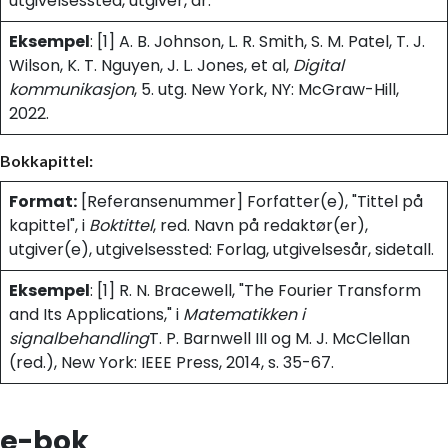
utgivelsessted, utgiver, år.
Eksempel
: [1] A. B. Johnson, L. R. Smith, S. M. Patel, T. J.
Wilson, K. T. Nguyen, J. L. Jones, et al,
Digital
kommunikasjon
, 5. utg. New York, NY: McGraw-Hill,
2022.
Bokkapittel:
Format:
[Referansenummer] Forfatter(e), "Tittel på
kapittel", i
Boktittel
, red. Navn på redaktør(er),
utgiver(e), utgivelsessted: Forlag, utgivelsesår, sidetall.
Eksempel
: [1] R. N. Bracewell, "The Fourier Transform
and Its Applications," i
Matematikken i
signalbehandling
T. P. Barnwell III og M. J. McClellan
(red.), New York: IEEE Press, 2014, s. 35-67.
e-bok