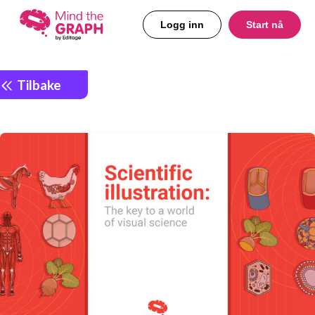
Logg inn
Start nå
Tilbake