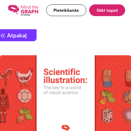
Pieteikšanās
Sākt tagad
Atpakaļ