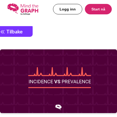
Logg inn
Start nå
Tilbake