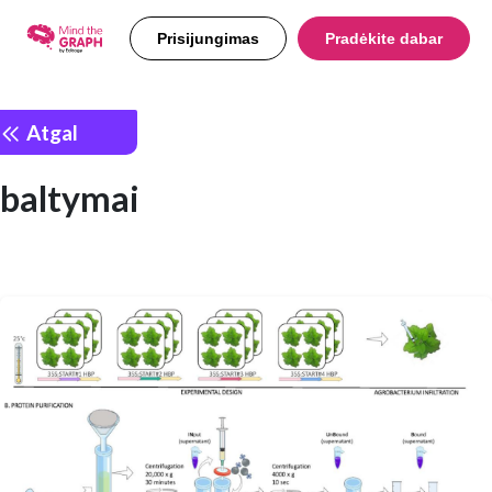
Prisijungimas
Pradėkite dabar
Atgal
baltymai