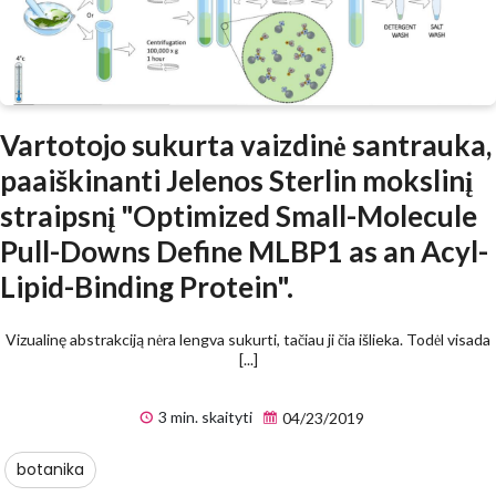
Vartotojo sukurta vaizdinė santrauka,
paaiškinanti Jelenos Sterlin mokslinį
straipsnį "Optimized Small-Molecule
Pull-Downs Define MLBP1 as an Acyl-
Lipid-Binding Protein".
Vizualinę abstrakciją nėra lengva sukurti, tačiau ji čia išlieka. Todėl visada
[...]
3 min. skaityti
04/23/2019
botanika