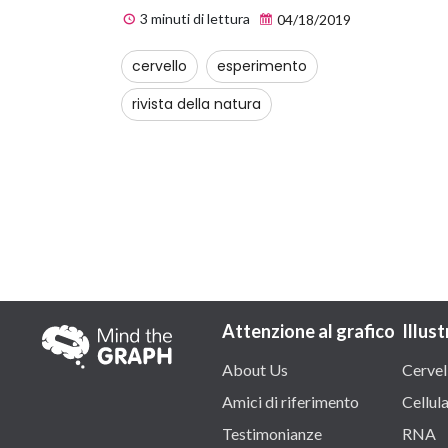
3 minuti di lettura
04/18/2019
cervello
esperimento
rivista della natura
Attenzione al grafico
Illust
About Us
Cervel
Amici di riferimento
Cellul
Testimonianze
RNA