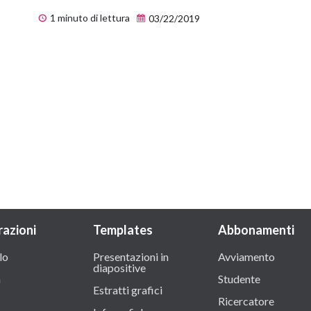
1 minuto di lettura
03/22/2019
razioni
Templates
Abbonamenti
lo
Presentazioni in
Avviamento
diapositive
a
Studente
Estratti grafici
Ricercatore