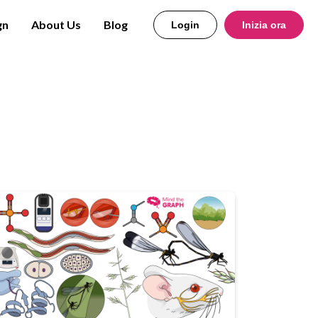
gn
About Us
Blog
Login
Inizia ora