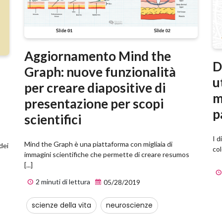
Aggiornamento Mind the
D
Graph: nuove funzionalità
u
per creare diapositive di
m
presentazione per scopi
p
scientifici
I d
Mind the Graph è una piattaforma con migliaia di
dei
col
immagini scientifiche che permette di creare resumos
[...]
2 minuti di lettura
05/28/2019
scienze della vita
neuroscienze