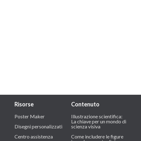
Risorse
Contenuto
Poster Maker
Illustrazione scientifica:
La chiave per un mondo di
Disegni personalizzati
scienza visiva
Centro assistenza
Come includere le figure