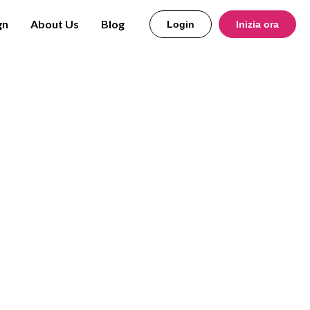
gn
About Us
Blog
Login
Inizia ora