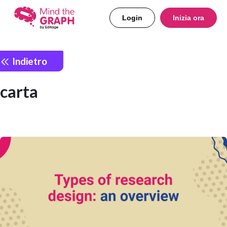
Login
Inizia ora
Indietro
carta