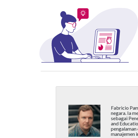
Fabricio Pam
negara. Ia m
sebagai Penel
and Education
pengalaman d
manajemen in