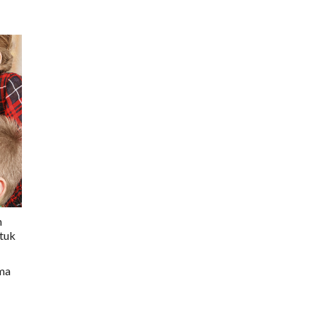
h
ntuk
ama