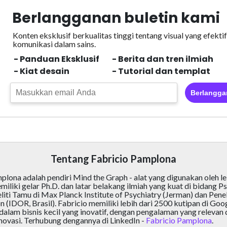
Berlangganan buletin kami
Konten eksklusif berkualitas tinggi tentang visual yang efektif
komunikasi dalam sains.
- Panduan Eksklusif
- Berita dan tren ilmiah
- Kiat desain
- Tutorial dan templat
Berlangga
Tentang Fabricio Pamplona
plona adalah pendiri Mind the Graph - alat yang digunakan oleh le
emiliki gelar Ph.D. dan latar belakang ilmiah yang kuat di bidang
iti Tamu di Max Planck Institute of Psychiatry (Jerman) dan Peneli
 (IDOR, Brasil). Fabricio memiliki lebih dari 2500 kutipan di Goog
alam bisnis kecil yang inovatif, dengan pengalaman yang relevan
ovasi. Terhubung dengannya di LinkedIn -
Fabricio Pamplona
.