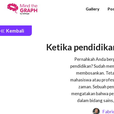
Gallery
Po
Kembali
Ketika pendidika
Pernahkah Anda berpi
pendidikan? Sudah men
membosankan. Tetap
mahasiswa atau profeso
zaman. Sebuah pen
mengatakan bahwa pem
dalam bidang sains, 
Fabri