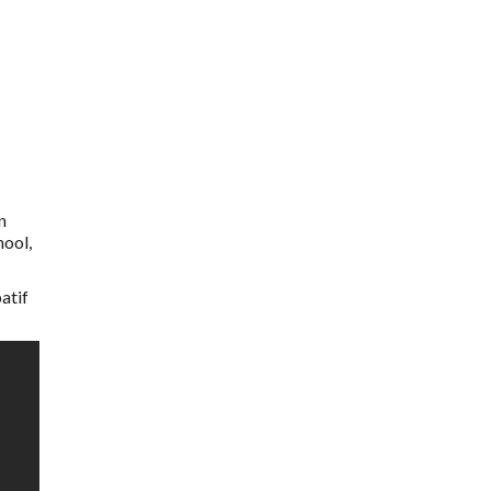
n
hool,
atif