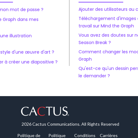
Ajouter des utilisateurs a
mon mot de passe ?
Téléchargement d'images d
the Graph dans mes
travail sur Mind the Graph
Vous avez des doutes sur
e illustration
Season Break ?
Comment changer les modè
tyle d'une œuvre d'art ?
Graph
 créer une diapositive ?
Qu'est-ce qu'un dessin pe
le demander ?
2026 Cactus Communications. All Rights Reserved
Politique de
Politique
Conditions
Carrières