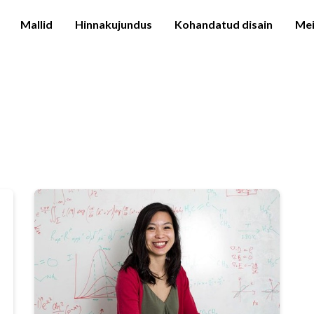
Mallid
Hinnakujundus
Kohandatud disain
Mei