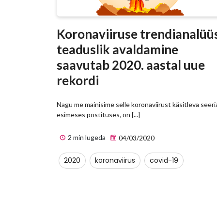
Koronaviiruse trendianalüüs
teaduslik avaldamine
saavutab 2020. aastal uue
rekordi
Nagu me mainisime selle koronaviirust käsitleva seeri
esimeses postituses, on [...]
2 min lugeda
04/03/2020
2020
koronaviirus
covid-19