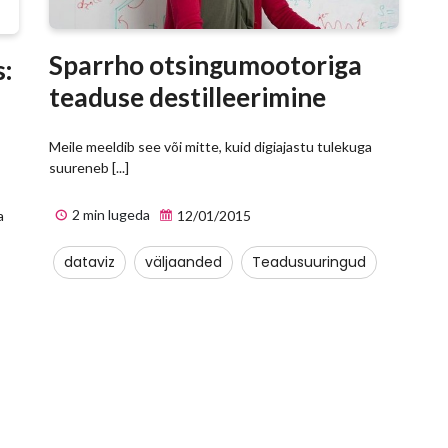
Sparrho otsingumootoriga
:
teaduse destilleerimine
Meile meeldib see või mitte, kuid digiajastu tulekuga
suureneb [...]
2 min lugeda
a
12/01/2015
dataviz
väljaanded
Teadusuuringud