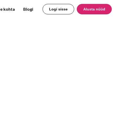
e kohta
Blogi
Logi sisse
Alusta nüüd