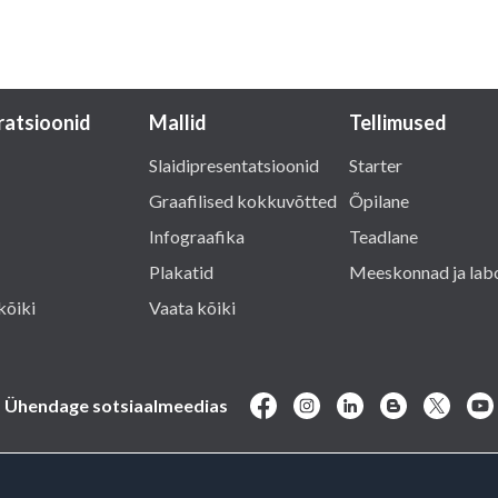
tratsioonid
Mallid
Tellimused
Slaidipresentatsioonid
Starter
Graafilised kokkuvõtted
Õpilane
Infograafika
Teadlane
Plakatid
Meeskonnad ja lab
kõiki
Vaata kõiki
Ühendage sotsiaalmeedias