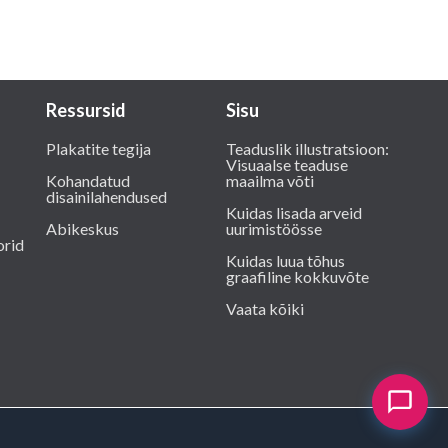
Ressursid
Sisu
Plakatite tegija
Teaduslik illustratsioon:
Visuaalse teaduse
Kohandatud
maailma võti
disainilahendused
Kuidas lisada arveid
Abikeskus
uurimistöösse
orid
Kuidas luua tõhus
graafiline kokkuvõte
Vaata kõiki