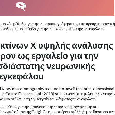
 μια νέα μέθοδος για την αποκρυπτογράφηση της κυτταροαρχιτεκτονική
ουσιάζουμε μια μέθοδο για την απεικόνιση ολόκληρων νευρώνων.
κτίνων Χ υψηλής ανάλυσης
ρον ως εργαλείο για την
σδιάστατης νευρωνικής
 εγκεφάλου
 X-ray microtomography as a tool to unveil the three-dimensional
s de Castro Fonseca et al. (2018) σημειώνουν ότι η μελέτη των νευρώ
ον 19ο αιώνα με τη δημιουργία του δόγματος των νευρώνων.
ροσπάθειες για την κατανόηση της νευρωνικής οργάνωσης και
Η τεχνική σήμανσης Golgi-Cox προσφέρει κατάλληλη αντίθεση για την