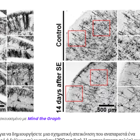
σκευασμένο με
Mind the Graph
για να δημιουργήσετε μια σχηματική απεικόνιση που αναπαριστά ένα
κό ορό ή διάλυμα πιλοκαρπίνης (280 mg/kg). Η αναπαράσταση πολύπλο