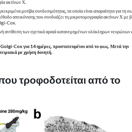
ία ακτίνων Χ.
κεκριμένα μοτίβα συνδεσιμότητας, τα οποία είναι απαραίτητα για τη σ
 μέθοδο απεικόνισης που συνδυάζει τη μικροτομογραφία ακτίνων Χ με 
lgi-Cox.
ενή αντίθεση των σχετικά αραιά κατανεμημένων ολόκληρων νευρώνων 
Golgi-Cox για 14 ημέρες, προστατευμένοι από το φως. Μετά την
σειριακά με χρήση δονητή.
που τροφοδοτείται από το