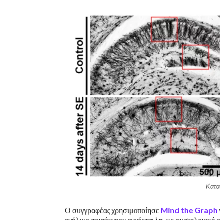
Κατα
Ο συγγραφέας χρησιμοποίησε
Mind the Graph
ενήλικο ποντίκι που εγχέεται i.p. με φυσιολογι