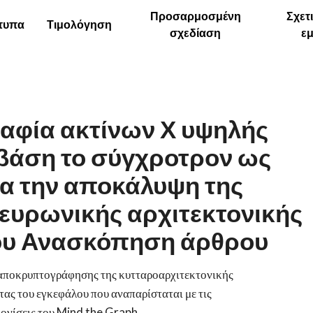
Προσαρμοσμένη
Σχετ
τυπα
Τιμολόγηση
σχεδίαση
ε
αφία ακτίνων Χ υψηλής
βάση το σύγχροτρον ως
ια την αποκάλυψη της
νευρωνικής αρχιτεκτονικής
ου Ανασκόπηση άρθρου
 αποκρυπτογράφησης της κυτταροαρχιτεκτονικής
τας του εγκεφάλου που αναπαρίσταται με τις
ονίσεις του Mind the Graph.