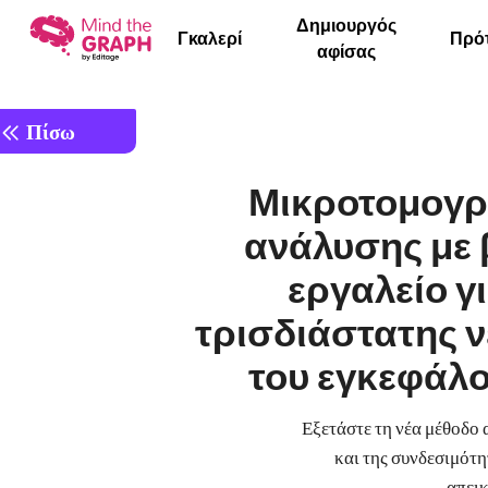
Δημιουργός
Γκαλερί
Πρό
αφίσας
Πίσω
Μικροτομογρ
ανάλυσης με 
εργαλείο γ
τρισδιάστατης 
του εγκεφάλ
Εξετάστε τη νέα μέθοδο
και της συνδεσιμότη
απεικ