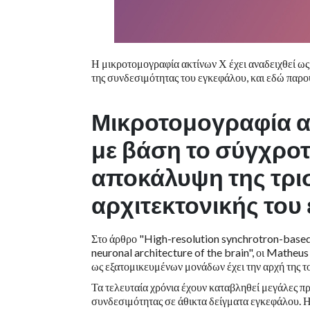
Η μικροτομογραφία ακτίνων Χ έχει αναδειχθεί ως
της συνδεσιμότητας του εγκεφάλου, και εδώ παρ
Μικροτομογραφία α
με βάση το σύγχροτ
αποκάλυψη της τρι
αρχιτεκτονικής του
Στο άρθρο "High-resolution synchrotron-based
neuronal architecture of the brain", οι Matheu
ως εξατομικευμένων μονάδων έχει την αρχή της τ
Τα τελευταία χρόνια έχουν καταβληθεί μεγάλες π
συνδεσιμότητας σε άθικτα δείγματα εγκεφάλου. 