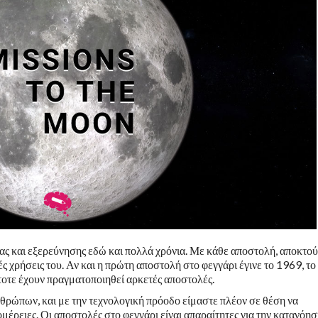
ας και εξερεύνησης εδώ και πολλά χρόνια. Με κάθε αποστολή, αποκτο
νές χρήσεις του. Αν και η πρώτη αποστολή στο φεγγάρι έγινε το 1969, το
κτοτε έχουν πραγματοποιηθεί αρκετές αποστολές.
νθρώπων, και με την τεχνολογική πρόοδο είμαστε πλέον σε θέση να
έρειες. Οι αποστολές στο φεγγάρι είναι απαραίτητες για την κατανόησ