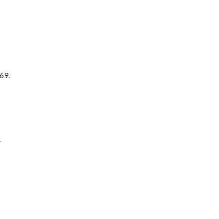
69.
ι