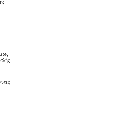
τις
α ως
μαλής
αυτές