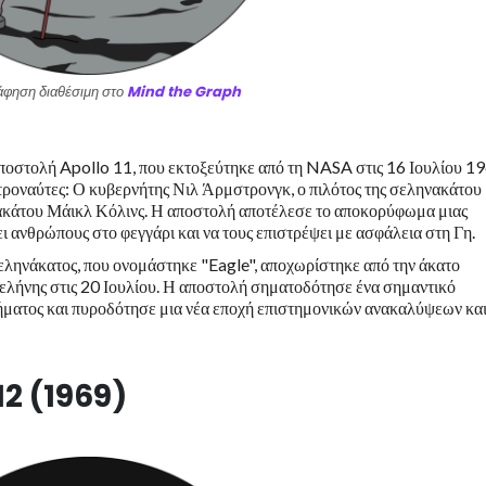
φηση διαθέσιμη στο
Mind the Graph
αποστολή Apollo 11, που εκτοξεύτηκε από τη NASA στις 16 Ιουλίου 19
τροναύτες: Ο κυβερνήτης Νιλ Άρμστρονγκ, ο πιλότος της σεληνακάτου
νακάτου Μάικλ Κόλινς. Η αποστολή αποτέλεσε το αποκορύφωμα μιας
ανθρώπους στο φεγγάρι και να τους επιστρέψει με ασφάλεια στη Γη.
σεληνάκατος, που ονομάστηκε "Eagle", αποχωρίστηκε από την άκατο
σελήνης στις 20 Ιουλίου. Η αποστολή σηματοδότησε ένα σημαντικό
ήματος και πυροδότησε μια νέα εποχή επιστημονικών ανακαλύψεων κα
2 (1969)