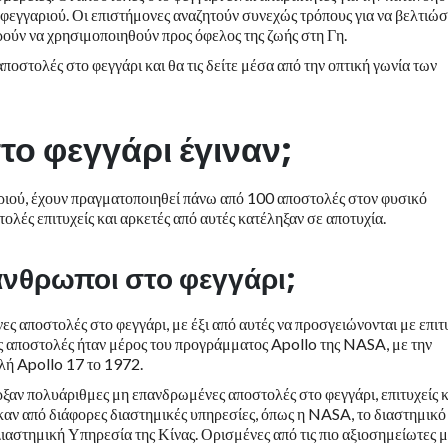
υ φεγγαριού. Οι επιστήμονες αναζητούν συνεχώς τρόπους για να βελτιώ
πορούν να χρησιμοποιηθούν προς όφελος της ζωής στη Γη.
αποστολές στο φεγγάρι και θα τις δείτε μέσα από την οπτική γωνία των
ο φεγγάρι έγιναν;
αριού, έχουν πραγματοποιηθεί πάνω από 100 αποστολές στον φυσικό
ολές επιτυχείς και αρκετές από αυτές κατέληξαν σε αποτυχία.
άνθρωποι στο φεγγάρι;
ς αποστολές στο φεγγάρι, με έξι από αυτές να προσγειώνονται με επιτ
νες αποστολές ήταν μέρος του προγράμματος Apollo της NASA, με την
ολή Apollo 17 το 1972.
ξαν πολυάριθμες μη επανδρωμένες αποστολές στο φεγγάρι, επιτυχείς κ
καν από διάφορες διαστημικές υπηρεσίες, όπως η NASA, το διαστημικό
ιαστημική Υπηρεσία της Κίνας. Ορισμένες από τις πιο αξιοσημείωτες 