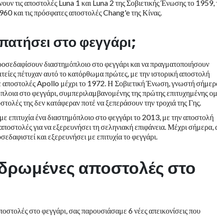
υν τις αποστολές Luna 1 και Luna 2 της Σοβιετικής Ένωσης το 1959, 
60 και τις πρόσφατες αποστολές Chang'e της Κίνας.
πατήσει στο φεγγάρι;
προσεδαφίσουν διαστημόπλοιο στο φεγγάρι και να πραγματοποιήσουν
τείες πέτυχαν αυτό το κατόρθωμα πρώτες, με την ιστορική αποστολή
ε αποστολές Apollo μέχρι το 1972. Η Σοβιετική Ένωση, γνωστή σήμερ
πλοια στο φεγγάρι, συμπεριλαμβανομένης της πρώτης επιτυχημένης ο
τολές της δεν κατάφεραν ποτέ να ξεπεράσουν την τροχιά της Γης.
 με επιτυχία ένα διαστημόπλοιο στο φεγγάρι το 2013, με την αποστολή
 αποστολές για να εξερευνήσει τη σεληνιακή επιφάνεια. Μέχρι σήμερα, 
σεδαφιστεί και εξερευνήσει με επιτυχία το φεγγάρι.
δρωμένες αποστολές στο
αποστολές στο φεγγάρι, σας παρουσιάσαμε 6 νέες απεικονίσεις που