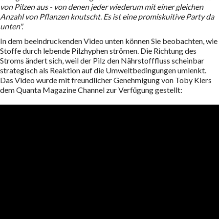
von Pilzen aus - von denen jeder wiederum mit einer gleichen
Anzahl von Pflanzen knutscht. Es ist eine promiskuitive Party da
unten".
In dem beeindruckenden Video unten können Sie beobachten, wie
Stoffe durch lebende Pilzhyphen strömen. Die Richtung des
Stroms ändert sich, weil der Pilz den Nährstofffluss scheinbar
strategisch als Reaktion auf die Umweltbedingungen umlenkt.
Das Video wurde mit freundlicher Genehmigung von Toby Kiers
dem Quanta Magazine Channel zur Verfügung gestellt: