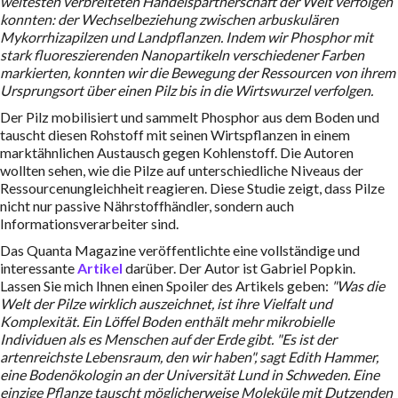
weitesten verbreiteten Handelspartnerschaft der Welt verfolgen
konnten: der Wechselbeziehung zwischen arbuskulären
Mykorrhizapilzen und Landpflanzen.
Indem wir Phosphor mit
stark fluoreszierenden Nanopartikeln verschiedener Farben
markierten, konnten wir die Bewegung der Ressourcen von ihrem
Ursprungsort über einen Pilz bis in die Wirtswurzel verfolgen.
Der Pilz mobilisiert und sammelt Phosphor aus dem Boden und
tauscht diesen Rohstoff mit seinen Wirtspflanzen in einem
marktähnlichen Austausch gegen Kohlenstoff. Die Autoren
wollten sehen, wie die Pilze auf unterschiedliche Niveaus der
Ressourcenungleichheit reagieren. Diese Studie zeigt, dass Pilze
nicht nur passive Nährstoffhändler, sondern auch
Informationsverarbeiter sind.
Das Quanta Magazine veröffentlichte eine vollständige und
interessante
Artikel
darüber. Der Autor ist Gabriel Popkin.
Lassen Sie mich Ihnen einen Spoiler des Artikels geben:
"Was die
Welt der Pilze wirklich auszeichnet, ist ihre Vielfalt und
Komplexität. Ein Löffel Boden enthält mehr mikrobielle
Individuen als es Menschen auf der Erde gibt. "Es ist der
artenreichste Lebensraum, den wir haben", sagt Edith Hammer,
eine Bodenökologin an der Universität Lund in Schweden. Eine
einzige Pflanze tauscht möglicherweise Moleküle mit Dutzenden