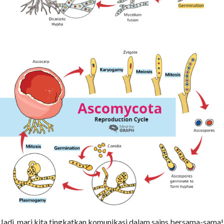
Jadi, mari kita tingkatkan komunikasi dalam sains bersama-sama!