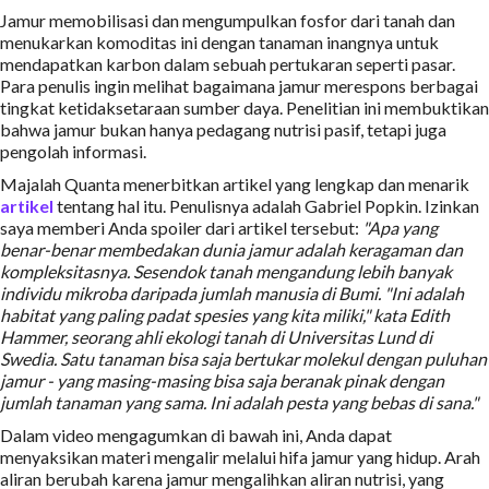
Jamur memobilisasi dan mengumpulkan fosfor dari tanah dan
menukarkan komoditas ini dengan tanaman inangnya untuk
mendapatkan karbon dalam sebuah pertukaran seperti pasar.
Para penulis ingin melihat bagaimana jamur merespons berbagai
tingkat ketidaksetaraan sumber daya. Penelitian ini membuktikan
bahwa jamur bukan hanya pedagang nutrisi pasif, tetapi juga
pengolah informasi.
Majalah Quanta menerbitkan artikel yang lengkap dan menarik
artikel
tentang hal itu. Penulisnya adalah Gabriel Popkin. Izinkan
saya memberi Anda spoiler dari artikel tersebut:
"Apa yang
benar-benar membedakan dunia jamur adalah keragaman dan
kompleksitasnya. Sesendok tanah mengandung lebih banyak
individu mikroba daripada jumlah manusia di Bumi. "Ini adalah
habitat yang paling padat spesies yang kita miliki," kata Edith
Hammer, seorang ahli ekologi tanah di Universitas Lund di
Swedia. Satu tanaman bisa saja bertukar molekul dengan puluhan
jamur - yang masing-masing bisa saja beranak pinak dengan
jumlah tanaman yang sama. Ini adalah pesta yang bebas di sana."
Dalam video mengagumkan di bawah ini, Anda dapat
menyaksikan materi mengalir melalui hifa jamur yang hidup. Arah
aliran berubah karena jamur mengalihkan aliran nutrisi, yang