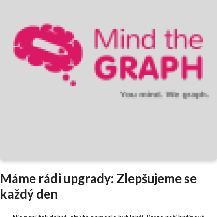
Máme rádi upgrady: Zlepšujeme se
každý den
Nic není tak dobré, aby to nemohlo být lepší. Proto naši hrdinové