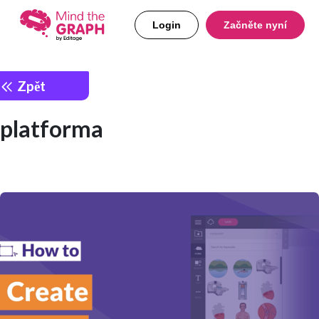
Login
Začněte nyní
Zpět
platforma